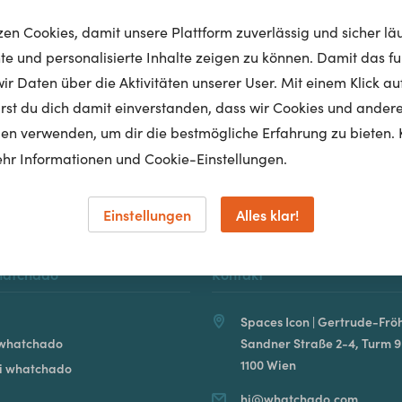
tzen Cookies, damit unsere Plattform zuverlässig und sicher lä
nte und personalisierte Inhalte zeigen zu können. Damit das fun
r Daten über die Aktivitäten unserer User. Mit einem Klick auf
Homepage
lärst du dich damit einverstanden, dass wir Cookies und ander
en verwenden, um dir die bestmögliche Erfahrung zu bieten. 
hr Informationen und Cookie-Einstellungen.
Einstellungen
Alles klar!
hatchado
Kontakt
Spaces Icon | Gertrude-Fröh
 whatchado
Sandner Straße 2-4, Turm 9
1100 Wien
ei whatchado
hi@whatchado.com