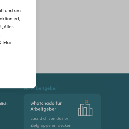
uft und um
ktioniert,
 „Alles
e
Klicke
Für Arbeitgeber
whatchado für
lich-
Arbeitgeber
Lass dich von deiner
Zielgruppe entdecken!