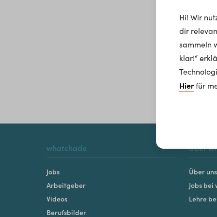
Hi! Wir nu
dir releva
sammeln wi
klar!“ erk
Technologi
Hier
für me
whatchado
Über w
Jobs
Über uns
Arbeitgeber
Jobs bei
Videos
Lehre b
Berufsbilder