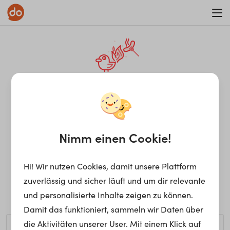
WAR ON ERRORISM
¡Ay, caramba! Seite nicht
gefunden.
Nimm einen Cookie!
Hi! Wir nutzen Cookies, damit unsere Plattform
Ups, die gewünschte Seite kann nicht gefunden werden.
zuverlässig und sicher läuft und um dir relevante
Möchtest du nach einem bestimmten Begriff suchen?
und personalisierte Inhalte zeigen zu können.
Damit das funktioniert, sammeln wir Daten über
die Aktivitäten unserer User. Mit einem Klick auf