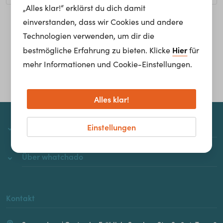
„Alles klar!“ erklärst du dich damit
einverstanden, dass wir Cookies und andere
Homepage
Technologien verwenden, um dir die
Hier
bestmögliche Erfahrung zu bieten. Klicke
für
mehr Informationen und Cookie-Einstellungen.
Alles klar!
Einstellungen
whatchado
Über whatchado
Kontakt