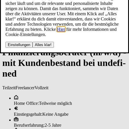
sicher läuft und um dir relevante und personalisierte Inhalte
zeigen zu können. Damit das funktioniert, sammeln wir Daten
über die Aktivitäten unserer User. Mit einem Klick auf „Alles
klar!“ erklärst du dich damit einverstanden, dass wir Cookies
und andere Technologien verwenden, um dir die bestmögliche
Erfahrung zu bieten. Klicke
Hier
für mehr Informationen und
Cookie-Einstellungen.
Einstellungen
Alles klar!
Fi­nan­zie­rungs­be­ra­ter (m/w/d) ­
mit Kun­den­be­stan­d bei un­de­fi­
ned
Teilzeit
Freelancer
Vollzeit
Home Office:
Teilweise möglich
Einstiegsgehalt:
Keine Angabe
Berufserfahrung:
2-5 Jahre