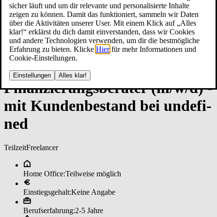
sicher läuft und um dir relevante und personalisierte Inhalte
zeigen zu können. Damit das funktioniert, sammeln wir Daten
über die Aktivitäten unserer User. Mit einem Klick auf „Alles
klar!“ erklärst du dich damit einverstanden, dass wir Cookies
und andere Technologien verwenden, um dir die bestmögliche
Erfahrung zu bieten. Klicke
Hier
für mehr Informationen und
Cookie-Einstellungen.
Einstellungen
Alles klar!
Fi­nan­zie­rungs­be­ra­ter (m/w/d) ­
mit Kun­den­be­stan­d bei un­de­fi­
ned
Teilzeit
Freelancer
Home Office:
Teilweise möglich
Einstiegsgehalt:
Keine Angabe
Berufserfahrung:
2-5 Jahre