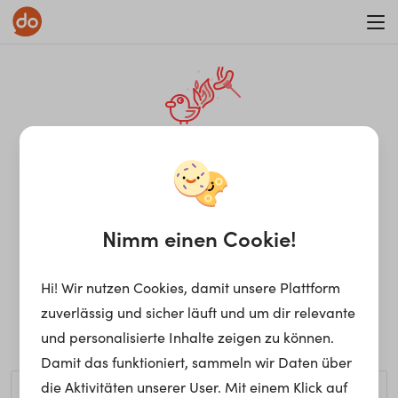
WAR ON ERRORISM
¡Ay, caramba! Seite nicht
gefunden.
Nimm einen Cookie!
Hi! Wir nutzen Cookies, damit unsere Plattform
Ups, die gewünschte Seite kann nicht gefunden werden.
zuverlässig und sicher läuft und um dir relevante
Möchtest du nach einem bestimmten Begriff suchen?
und personalisierte Inhalte zeigen zu können.
Damit das funktioniert, sammeln wir Daten über
die Aktivitäten unserer User. Mit einem Klick auf