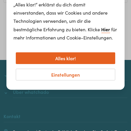
„Alles klar!“ erklärst du dich damit
einverstanden, dass wir Cookies und andere
Homepage
Technologien verwenden, um dir die
Hier
bestmögliche Erfahrung zu bieten. Klicke
für
mehr Informationen und Cookie-Einstellungen.
Alles klar!
Einstellungen
whatchado
Über whatchado
Kontakt