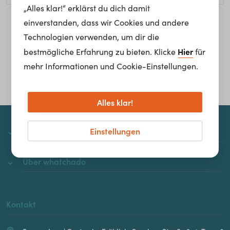
„Alles klar!“ erklärst du dich damit
einverstanden, dass wir Cookies und andere
Homepage
Technologien verwenden, um dir die
Hier
bestmögliche Erfahrung zu bieten. Klicke
für
mehr Informationen und Cookie-Einstellungen.
Alles klar!
Einstellungen
whatchado
Über whatchado
Kontakt