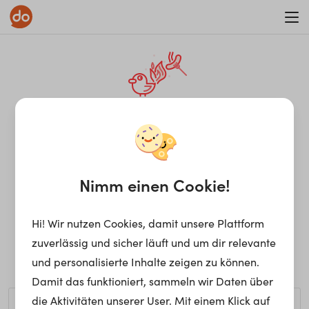
WAR ON ERRORISM
¡Ay, caramba! Seite nicht
gefunden.
Nimm einen Cookie!
Hi! Wir nutzen Cookies, damit unsere Plattform
Ups, die gewünschte Seite kann nicht gefunden werden.
zuverlässig und sicher läuft und um dir relevante
Möchtest du nach einem bestimmten Begriff suchen?
und personalisierte Inhalte zeigen zu können.
Damit das funktioniert, sammeln wir Daten über
die Aktivitäten unserer User. Mit einem Klick auf