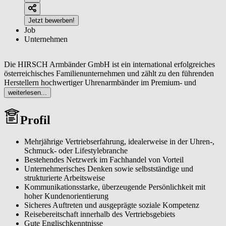
Jetzt bewerben!
Job
Unternehmen
Die HIRSCH Armbänder GmbH ist ein international erfolgreiches
österreichisches Familienunternehmen und zählt zu den führenden
Herstellern hochwertiger Uhrenarmbänder im Premium- und
Luxussegment. Unsere Kernkompetenz liegt in der Entwicklung
weiterlesen...
und Produktion von detailverliebten Accessoires, die höchste
Ansprüche an Qualität, Tragekomfort und Design erfüllen.
Profil
Verlässlichkeit, Kontinuität und Vertrauen bilden die Basis unseres
nachhaltigen Erfolgs. Durch Innovationskraft und klare strategische
Ausrichtung sind wir weltweit ein etablierter Spezialist in unserer
Mehrjährige Vertriebserfahrung, idealerweise in der Uhren-,
Branche.
Schmuck- oder Lifestylebranche
Bestehendes Netzwerk im Fachhandel von Vorteil
Wir suchen zum ehestmöglichen Eintritt: Handelsvertreter (m/w/d) –
Unternehmerisches Denken sowie selbstständige und
Deutschland (Uhren- & Schmuckbranche)
strukturierte Arbeitsweise
Kommunikationsstarke, überzeugende Persönlichkeit mit
hoher Kundenorientierung
Sicheres Auftreten und ausgeprägte soziale Kompetenz
Reisebereitschaft innerhalb des Vertriebsgebiets
Gute Englischkenntnisse