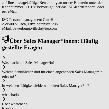
auf Ihre aussagekräftige Bewerbung an unsere Beraterin unter der
Kennnummer 111.158 bevorzugt über das ISG-Karriereportal oder
per eMail.
ISG Personalmanagement GmbH
A-9500 Villach, Litzelhofenstraße 8/1
eMail: bewerbung.villach@isg.com
Über Sa­les ­Ma­na­ger*in­nen: Häufig
gestellte Fragen
Was macht ein Sa­les ­Ma­na­ger*in?
Welche Schulfächer sind für einen angehenden Sa­les ­Ma­na­ger*in
relevant?
In welchen Tätigkeitsfeldern arbeiten Sa­les ­Ma­na­ger*in?
whatchado
Über whatchado
Kontakt