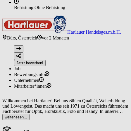
Befristung:
Ohne Befristung
Hartlauer Handelsges.m.b.H.
Bürs, Österreich
vor 2 Monaten
Jetzt bewerben!
Job
Bewerbungsinfo
Unternehmen
Mitarbeiter*innen
Willkommen bei Hartlauer! Bei uns zählen Qualität, Weiterbildung
und Löwengeist. Das macht uns seit 1971 zu Österreichs führendem
Fachberater für Optik, Hörakustik, Foto und Handy. In unserer
Zentrale und den 160 Geschäften warten 1.900 Kolleg:innen auf
weiterlesen...
dich. Bist du Qualitätsdenker:in, Vollblutlöw:in und
Möglichmacher:in? Dann passt du perfekt ins Rudel.