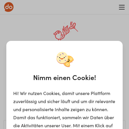
WAR ON ERRORISM
¡Ay, caramba! Seite nicht
gefunden.
Nimm einen Cookie!
Hi! Wir nutzen Cookies, damit unsere Plattform
Ups, die gewünschte Seite kann nicht gefunden werden.
zuverlässig und sicher läuft und um dir relevante
Möchtest du nach einem bestimmten Begriff suchen?
und personalisierte Inhalte zeigen zu können.
Damit das funktioniert, sammeln wir Daten über
die Aktivitäten unserer User. Mit einem Klick auf