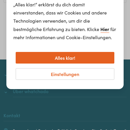
„Alles klar!“ erklärst du dich damit
einverstanden, dass wir Cookies und andere
Homepage
Technologien verwenden, um dir die
Hier
bestmögliche Erfahrung zu bieten. Klicke
für
mehr Informationen und Cookie-Einstellungen.
Alles klar!
Einstellungen
whatchado
Über whatchado
Kontakt