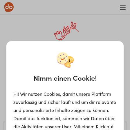
WAR ON ERRORISM
¡Ay, caramba! Seite nicht
gefunden.
Nimm einen Cookie!
Hi! Wir nutzen Cookies, damit unsere Plattform
Ups, die gewünschte Seite kann nicht gefunden werden.
zuverlässig und sicher läuft und um dir relevante
Möchtest du nach einem bestimmten Begriff suchen?
und personalisierte Inhalte zeigen zu können.
Damit das funktioniert, sammeln wir Daten über
die Aktivitäten unserer User. Mit einem Klick auf