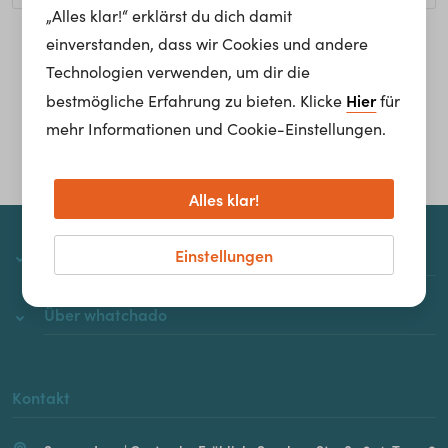
„Alles klar!“ erklärst du dich damit
einverstanden, dass wir Cookies und andere
Homepage
Technologien verwenden, um dir die
Hier
bestmögliche Erfahrung zu bieten. Klicke
für
mehr Informationen und Cookie-Einstellungen.
Alles klar!
Einstellungen
whatchado
Über whatchado
Kontakt