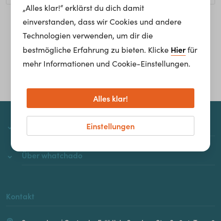
„Alles klar!“ erklärst du dich damit
einverstanden, dass wir Cookies und andere
Homepage
Technologien verwenden, um dir die
Hier
bestmögliche Erfahrung zu bieten. Klicke
für
mehr Informationen und Cookie-Einstellungen.
Alles klar!
Einstellungen
whatchado
Über whatchado
Kontakt