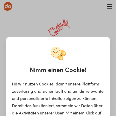
WAR ON ERRORISM
¡Ay, caramba! Seite nicht
gefunden.
Nimm einen Cookie!
Hi! Wir nutzen Cookies, damit unsere Plattform
Ups, die gewünschte Seite kann nicht gefunden werden.
zuverlässig und sicher läuft und um dir relevante
Möchtest du nach einem bestimmten Begriff suchen?
und personalisierte Inhalte zeigen zu können.
Damit das funktioniert, sammeln wir Daten über
die Aktivitäten unserer User. Mit einem Klick auf