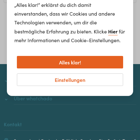
„Alles klar!“ erklärst du dich damit
einverstanden, dass wir Cookies und andere
Homepage
Technologien verwenden, um dir die
Hier
bestmögliche Erfahrung zu bieten. Klicke
für
mehr Informationen und Cookie-Einstellungen.
Alles klar!
Einstellungen
whatchado
Über whatchado
Kontakt