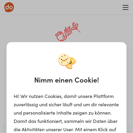
WAR ON ERRORISM
¡Ay, caramba! Seite nicht
gefunden.
Nimm einen Cookie!
Hi! Wir nutzen Cookies, damit unsere Plattform
Ups, die gewünschte Seite kann nicht gefunden werden.
zuverlässig und sicher läuft und um dir relevante
Möchtest du nach einem bestimmten Begriff suchen?
und personalisierte Inhalte zeigen zu können.
Damit das funktioniert, sammeln wir Daten über
die Aktivitäten unserer User. Mit einem Klick auf