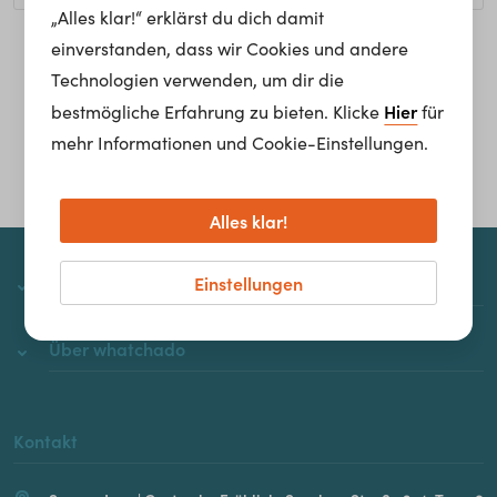
„Alles klar!“ erklärst du dich damit
einverstanden, dass wir Cookies und andere
Homepage
Technologien verwenden, um dir die
Hier
bestmögliche Erfahrung zu bieten. Klicke
für
mehr Informationen und Cookie-Einstellungen.
Alles klar!
Einstellungen
whatchado
Über whatchado
Kontakt