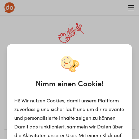
WAR ON ERRORISM
¡Ay, caramba! Seite nicht
gefunden.
Nimm einen Cookie!
Hi! Wir nutzen Cookies, damit unsere Plattform
Ups, die gewünschte Seite kann nicht gefunden werden.
zuverlässig und sicher läuft und um dir relevante
Möchtest du nach einem bestimmten Begriff suchen?
und personalisierte Inhalte zeigen zu können.
Damit das funktioniert, sammeln wir Daten über
die Aktivitäten unserer User. Mit einem Klick auf