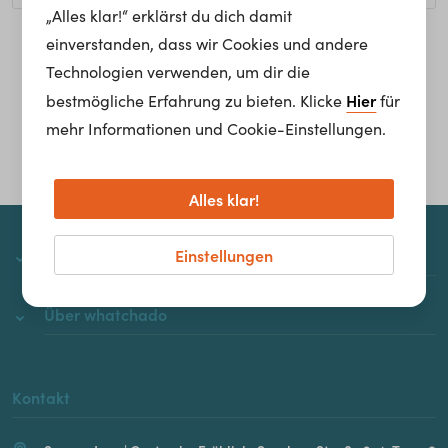
„Alles klar!“ erklärst du dich damit
einverstanden, dass wir Cookies und andere
Homepage
Technologien verwenden, um dir die
Hier
bestmögliche Erfahrung zu bieten. Klicke
für
mehr Informationen und Cookie-Einstellungen.
Alles klar!
Einstellungen
whatchado
Über whatchado
Kontakt