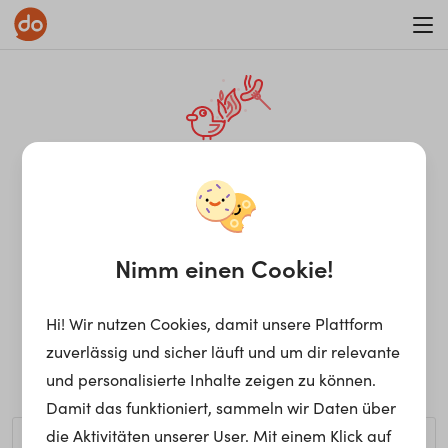
WAR ON ERRORISM
¡Ay, caramba! Seite nicht
gefunden.
Nimm einen Cookie!
Hi! Wir nutzen Cookies, damit unsere Plattform
Ups, die gewünschte Seite kann nicht gefunden werden.
zuverlässig und sicher läuft und um dir relevante
Möchtest du nach einem bestimmten Begriff suchen?
und personalisierte Inhalte zeigen zu können.
Damit das funktioniert, sammeln wir Daten über
die Aktivitäten unserer User. Mit einem Klick auf