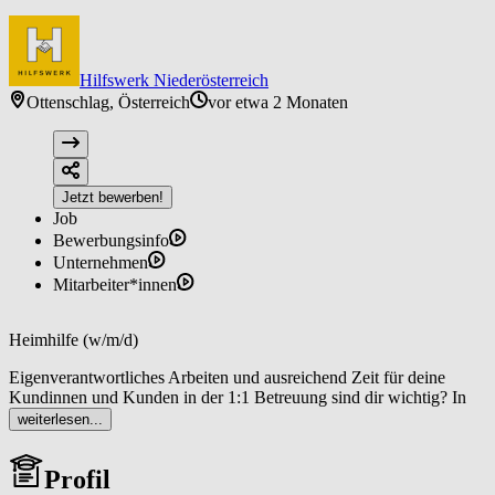
Hilfswerk Niederösterreich
Ottenschlag, Österreich
vor etwa 2 Monaten
Jetzt bewerben!
Job
Bewerbungsinfo
Unternehmen
Mitarbeiter*innen
Heimhilfe (w/m/d)
Eigenverantwortliches Arbeiten und ausreichend Zeit für deine
Kundinnen und Kunden in der 1:1 Betreuung sind dir wichtig? In
der mobilen Pflege & Betreuung beim Hilfswerk Niederösterreich
weiterlesen...
sitzt du selbst am Steuer! Werde auch du Teil unseres Teams: in
Ottenschlag bieten wir ab sofort die Jobposition Heimhilfe (w/m/d)
Profil