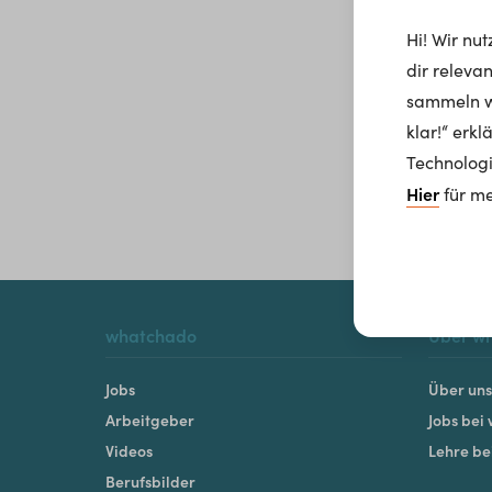
Hi! Wir nu
dir releva
sammeln wi
klar!“ erk
Technologi
Hier
für me
whatchado
Über w
Jobs
Über uns
Arbeitgeber
Jobs bei
Videos
Lehre b
Berufsbilder