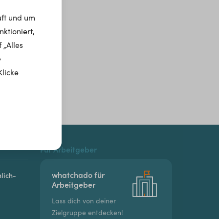
uft und um
ktioniert,
 „Alles
e
Klicke
Für Arbeitgeber
whatchado für
lich-
Arbeitgeber
Lass dich von deiner
Zielgruppe entdecken!