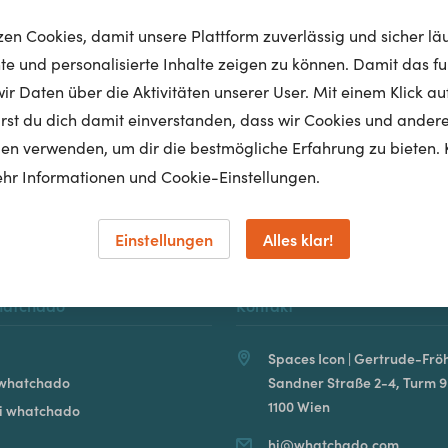
tzen Cookies, damit unsere Plattform zuverlässig und sicher lä
nte und personalisierte Inhalte zeigen zu können. Damit das fun
r Daten über die Aktivitäten unserer User. Mit einem Klick auf
Homepage
lärst du dich damit einverstanden, dass wir Cookies und ander
en verwenden, um dir die bestmögliche Erfahrung zu bieten. 
hr Informationen und Cookie-Einstellungen.
Einstellungen
Alles klar!
hatchado
Kontakt
Spaces Icon | Gertrude-Fröh
 whatchado
Sandner Straße 2-4, Turm 9
1100 Wien
ei whatchado
hi@whatchado.com