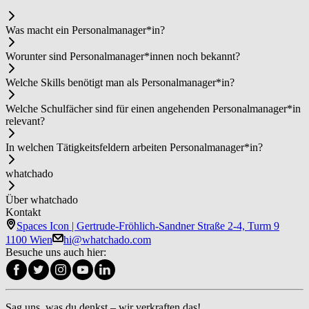
Was macht ein Per­so­nal­ma­na­ger*in?
Worunter sind Per­so­nal­ma­na­ger*in­nen noch bekannt?
Welche Skills benötigt man als Per­so­nal­ma­na­ger*in?
Welche Schulfächer sind für einen angehenden Per­so­nal­ma­na­ger*in
relevant?
In welchen Tätigkeitsfeldern arbeiten Per­so­nal­ma­na­ger*in?
whatchado
Über whatchado
Kontakt
Spaces Icon | Gertrude-Fröhlich-Sandner Straße 2-4, Turm 9
1100 Wien
hi@whatchado.com
Besuche uns auch hier:
Sag uns, was du denkst – wir verkraften das!