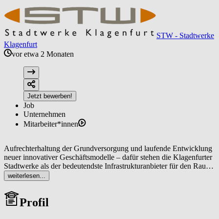
STW - Stadtwerke
Klagenfurt
vor etwa 2 Monaten
Jetzt bewerben!
Job
Unternehmen
Mitarbeiter*innen
Aufrechterhaltung der Grundversorgung und laufende Entwicklung
neuer innovativer Geschäftsmodelle – dafür stehen die Klagenfurter
Stadtwerke als der bedeutendste Infrastrukturanbieter für den Raum
Klagenfurt. Durch unsere vielfältigen Leistungen in den Bereichen
weiterlesen...
Energie, Wasser, Bäder, Mobilität und Bestattung, sorgen WIR
dafür, dass Klagenfurt nachhaltig wächst und langfristig als
Profil
lebenswerter Raum das tägliche Leben seiner Bürger/Innen
verbessert. Neugierig geworden?