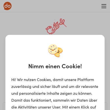
WAR ON ERRORISM
¡Ay, caramba! Seite nicht
gefunden.
Nimm einen Cookie!
Hi! Wir nutzen Cookies, damit unsere Plattform
Ups, die gewünschte Seite kann nicht gefunden werden.
zuverlässig und sicher läuft und um dir relevante
Möchtest du nach einem bestimmten Begriff suchen?
und personalisierte Inhalte zeigen zu können.
Damit das funktioniert, sammeln wir Daten über
die Aktivitäten unserer User. Mit einem Klick auf