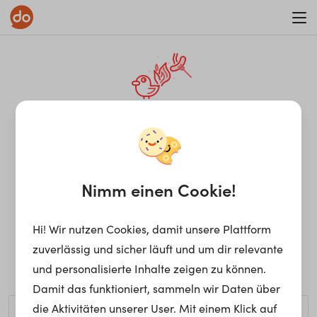
WAR ON ERRORISM
¡Ay, caramba! Seite nicht
gefunden.
Nimm einen Cookie!
Hi! Wir nutzen Cookies, damit unsere Plattform
Ups, die gewünschte Seite kann nicht gefunden werden.
zuverlässig und sicher läuft und um dir relevante
Möchtest du nach einem bestimmten Begriff suchen?
und personalisierte Inhalte zeigen zu können.
Damit das funktioniert, sammeln wir Daten über
die Aktivitäten unserer User. Mit einem Klick auf