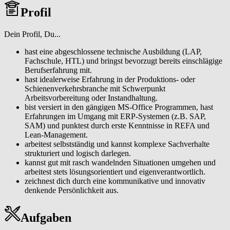
Wir möchten neue Wege gehen. Und neue Wege schaffen. Heute.
Profil
Für morgen. Für uns. Jetzt Teil des #TeamOEBB werden!
Über das Unternehmen: Seit 1923 prägen wir als ÖBB die Mobilität
Dein Profil, Du...
in Österreich und tragen die Verantwortung für eine moderne
Infrastruktur sowie für die Beförderung von Menschen und Gütern.
hast eine abgeschlossene technische Ausbildung (LAP,
Eine Karriere bei den ÖBB ist nicht nur vielfältig, sondern auch
Fachschule, HTL) und bringst bevorzugt bereits einschlägige
sinnstiftend: Als größtes Klimaschutzunternehmen im
Berufserfahrung mit.
Mobilitätssektor bewegen wir ganz Österreich, treiben die
hast idealerweise Erfahrung in der Produktions- oder
österreichische Wirtschaft voran, fördern Innovation und sind ein
Schienenverkehrsbranche mit Schwerpunkt
verlässlicher, verantwortungsbewusster Arbeitgeber. Wir
Arbeitsvorbereitung oder Instandhaltung.
unterstützen unsere Mitarbeiter:innen bei ihrer beruflichen und
bist versiert in den gängigen MS-Office Programmen, hast
persönlichen Weiterentwicklung, setzen Maßnahmen für ihre
Erfahrungen im Umgang mit ERP-Systemen (z.B. SAP,
Gesundheit und gemeinsam schaffen wir eine Unternehmenskultur,
SAM) und punktest durch erste Kenntnisse in REFA und
die von Wertschätzung und respektvoller Zusammenarbeit geprägt
Lean-Management.
ist.
arbeitest selbstständig und kannst komplexe Sachverhalte
strukturiert und logisch darlegen.
kannst gut mit rasch wandelnden Situationen umgehen und
arbeitest stets lösungsorientiert und eigenverantwortlich.
zeichnest dich durch eine kommunikative und innovativ
denkende Persönlichkeit aus.
Aufgaben