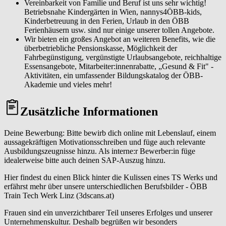
Vereinbarkeit von Familie und Beruf ist uns sehr wichtig!
Betriebsnahe Kindergärten in Wien, nannys4ÖBB-kids,
Kinderbetreuung in den Ferien, Urlaub in den ÖBB
Ferienhäusern usw. sind nur einige unserer tollen Angebote.
Wir bieten ein großes Angebot an weiteren Benefits, wie die
überbetriebliche Pensionskasse, Möglichkeit der
Fahrbegünstigung, vergünstigte Urlaubsangebote, reichhaltige
Essensangebote, Mitarbeiter:innenrabatte, „Gesund & Fit" -
Aktivitäten, ein umfassender Bildungskatalog der ÖBB-
Akademie und vieles mehr!
Zusätzliche Informationen
Deine Bewerbung: Bitte bewirb dich online mit Lebenslauf, einem
aussagekräftigen Motivationsschreiben und füge auch relevante
Ausbildungszeugnisse hinzu. Als interne:r Bewerber:in füge
idealerweise bitte auch deinen SAP-Auszug hinzu.
Hier findest du einen Blick hinter die Kulissen eines TS Werks und
erfährst mehr über unsere unterschiedlichen Berufsbilder - ÖBB
Train Tech Werk Linz (3dscans.at)
Frauen sind ein unverzichtbarer Teil unseres Erfolges und unserer
Unternehmenskultur. Deshalb begrüßen wir besonders