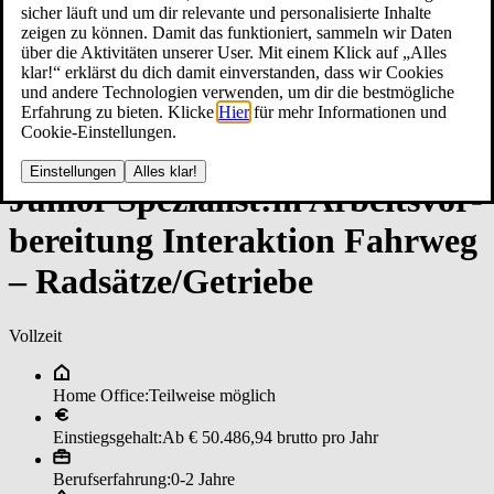
sicher läuft und um dir relevante und personalisierte Inhalte
zeigen zu können. Damit das funktioniert, sammeln wir Daten
über die Aktivitäten unserer User. Mit einem Klick auf „Alles
klar!“ erklärst du dich damit einverstanden, dass wir Cookies
und andere Technologien verwenden, um dir die bestmögliche
Erfahrung zu bieten. Klicke
Hier
für mehr Informationen und
Cookie-Einstellungen.
Einstellungen
Alles klar!
Ju­nior ­Spe­zia­lis­t:in ­Ar­beits­vor­
be­rei­tun­g In­ter­ak­ti­on ­Fahr­we­g
– Rad­sät­ze/­Ge­trie­be
Vollzeit
Home Office:
Teilweise möglich
Einstiegsgehalt:
Ab € 50.486,94 brutto pro Jahr
Berufserfahrung:
0-2 Jahre