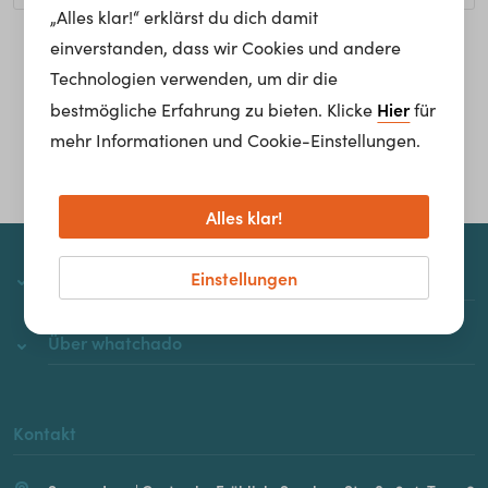
„Alles klar!“ erklärst du dich damit
einverstanden, dass wir Cookies und andere
Homepage
Technologien verwenden, um dir die
Hier
bestmögliche Erfahrung zu bieten. Klicke
für
mehr Informationen und Cookie-Einstellungen.
Alles klar!
Einstellungen
whatchado
Über whatchado
Kontakt