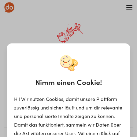
WAR ON ERRORISM
¡Ay, caramba! Seite nicht
gefunden.
Nimm einen Cookie!
Hi! Wir nutzen Cookies, damit unsere Plattform
Ups, die gewünschte Seite kann nicht gefunden werden.
zuverlässig und sicher läuft und um dir relevante
Möchtest du nach einem bestimmten Begriff suchen?
und personalisierte Inhalte zeigen zu können.
Damit das funktioniert, sammeln wir Daten über
die Aktivitäten unserer User. Mit einem Klick auf