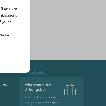
uft und um
ktioniert,
 „Alles
e
Klicke
Für Arbeitgeber
whatchado für
lich-
Arbeitgeber
Lass dich von deiner
Zielgruppe entdecken!