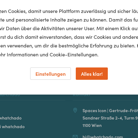
tzen Cookies, damit unsere Plattform zuverlässig und sicher lä
nte und personalisierte Inhalte zeigen zu können. Damit das fun
r Daten über die Aktivitäten unserer User. Mit einem Klick auf
Homepage
lärst du dich damit einverstanden, dass wir Cookies und ander
en verwenden, um dir die bestmögliche Erfahrung zu bieten. 
hr Informationen und Cookie-Einstellungen.
Einstellungen
Alles klar!
hatchado
Kontakt
Spaces Icon | Gertrude-Fröh
 whatchado
Sandner Straße 2-4, Turm 9
1100 Wien
ei whatchado
hi@whatchado.com