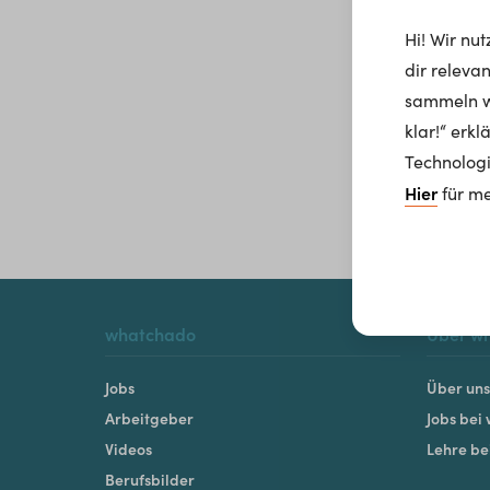
Hi! Wir nu
dir releva
sammeln wi
klar!“ erk
Technologi
Hier
für me
whatchado
Über w
Jobs
Über uns
Arbeitgeber
Jobs bei
Videos
Lehre b
Berufsbilder