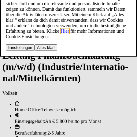
sicher läuft und um dir relevante und personalisierte Inhalte
zeigen zu können. Damit das funktioniert, sammeln wir Daten
über die Aktivitäten unserer User. Mit einem Klick auf „Alles
klar!“ erklärst du dich damit einverstanden, dass wir Cookies
und andere Technologien verwenden, um dir die bestmögliche
Erfahrung zu bieten. Klicke
Hier
für mehr Informationen und
Cookie-Einstellungen.
Einstellungen
Alles klar!
Lei­tun­g ­Fi­nanz­buch­hal­tun­g
(m/w/d) (­In­dus­trie/In­ter­na­tio­
nal/­Mit­tel­kärn­ten)
Vollzeit
Home Office:
Teilweise möglich
Einstiegsgehalt:
Ab € 5.800 brutto pro Monat
Berufserfahrung:
2-5 Jahre