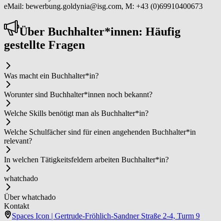
eMail: bewerbung.goldynia@isg.com, M: +43 (0)69910400673
Über Buch­hal­ter*in­nen: Häufig
gestellte Fragen
Was macht ein Buch­hal­ter*in?
Worunter sind Buch­hal­ter*in­nen noch bekannt?
Welche Skills benötigt man als Buch­hal­ter*in?
Welche Schulfächer sind für einen angehenden Buch­hal­ter*in
relevant?
In welchen Tätigkeitsfeldern arbeiten Buch­hal­ter*in?
whatchado
Über whatchado
Kontakt
Spaces Icon | Gertrude-Fröhlich-Sandner Straße 2-4, Turm 9