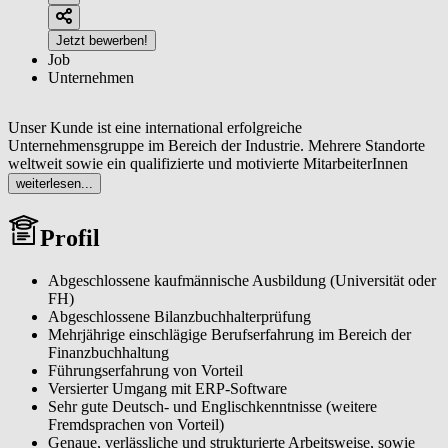
Jetzt bewerben!
Job
Unternehmen
Unser Kunde ist eine international erfolgreiche
Unternehmensgruppe im Bereich der Industrie. Mehrere Standorte
weltweit sowie ein qualifizierte und motivierte MitarbeiterInnen
tragen zum weiteren Erfolg des Unternehmens bei. Ab sofort wird
weiterlesen...
eine Schlüsselposition am Headquarter Kärnten im Raum St. Veit an
der Glan vakant:
Profil
Leitung für die Finanzbuchhaltung (m/w/d) (IFRS und/oder US
GAAP – Top Industrieunternehmen)
Abgeschlossene kaufmännische Ausbildung (Universität oder
FH)
Abgeschlossene Bilanzbuchhalterprüfung
Mehrjährige einschlägige Berufserfahrung im Bereich der
Finanzbuchhaltung
Führungserfahrung von Vorteil
Versierter Umgang mit ERP-Software
Sehr gute Deutsch- und Englischkenntnisse (weitere
Fremdsprachen von Vorteil)
Genaue, verlässliche und strukturierte Arbeitsweise, sowie