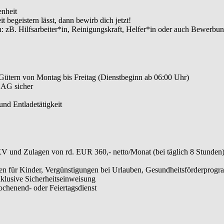
nheit
 begeistern lässt, dann bewirb dich jetzt!
in: zB. Hilfsarbeiter*in, Reinigungskraft, Helfer*in oder auch Bewe
ütern von Montag bis Freitag (Dienstbeginn ab 06:00 Uhr)
t AG sicher
nd Entladetätigkeit
und Zulagen von rd. EUR 360,- netto/Monat (bei täglich 8 Stunden) 
gen für Kinder, Vergünstigungen bei Urlauben, Gesundheitsförderprogr
klusive Sicherheitseinweisung
ochenend- oder Feiertagsdienst