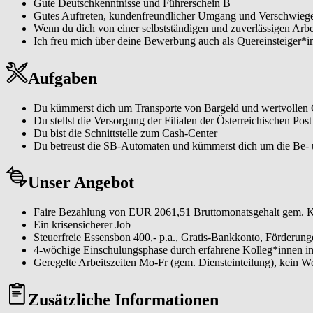
Gute Deutschkenntnisse und Führerschein B
Gutes Auftreten, kundenfreundlicher Umgang und Verschwiege
Wenn du dich von einer selbstständigen und zuverlässigen Arbeit
Ich freu mich über deine Bewerbung auch als Quereinsteiger*
Aufgaben
Du kümmerst dich um Transporte von Bargeld und wertvollen G
Du stellst die Versorgung der Filialen der Österreichischen Pos
Du bist die Schnittstelle zum Cash-Center
Du betreust die SB-Automaten und kümmerst dich um die Be- u
Unser Angebot
Faire Bezahlung von EUR 2061,51 Bruttomonatsgehalt gem. KV 
Ein krisensicherer Job
Steuerfreie Essensbon 400,- p.a., Gratis-Bankkonto, Förderun
4-wöchige Einschulungsphase durch erfahrene Kolleg*innen in
Geregelte Arbeitszeiten Mo-Fr (gem. Diensteinteilung), kein W
Zusätzliche Informationen