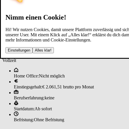
Nimm einen Cookie!
Hi! Wir nutzen Cookies, damit unsere Plattform zuverlässig und sich
unserer User. Mit einem Klick auf „Alles klar!“ erklärst du dich d
mehr Informationen und Cookie-Einstellungen.
Len­ker*in (w/m/d) ­Pos­t Wert­lo­
Einstellungen
Alles klar!
Vollzeit
Home Office:
Nicht möglich
Einstiegsgehalt:
€ 2.061,51 brutto pro Monat
Berufserfahrung:
keine
Startdatum:
Ab sofort
Befristung:
Ohne Befristung