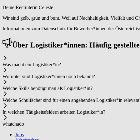
Deine Recruiterin Celeste
Wir sind gelb, grün und bunt. Weil auf Nachhaltigkeit, Vielfalt und 
Informationen zum Datenschutz für Bewerber*innen der Österreichisc
Über Lo­gis­ti­ker*in­nen: Häufig gestell
Was macht ein Lo­gis­ti­ker*in?
Worunter sind Lo­gis­ti­ker*in­nen noch bekannt?
Welche Skills benötigt man als Lo­gis­ti­ker*in?
Welche Schulfächer sind für einen angehenden Lo­gis­ti­ker*in relevant
In welchen Tätigkeitsfeldern arbeiten Lo­gis­ti­ker*in?
whatchado
Jobs