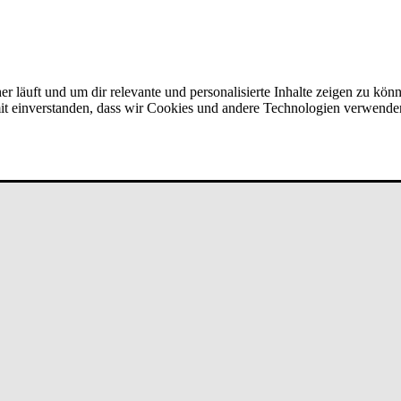
er läuft und um dir relevante und personalisierte Inhalte zeigen zu kön
amit einverstanden, dass wir Cookies und andere Technologien verwende
gis­ti­k Gmb­H - ­Stütz­punk­t Vomp