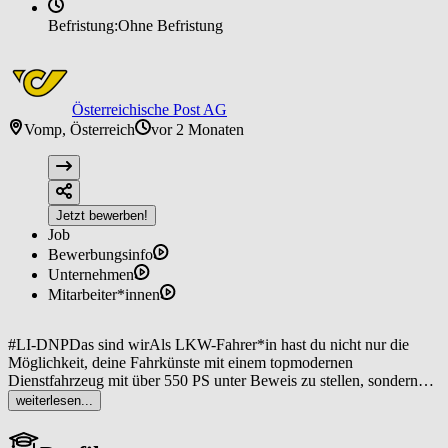
Befristung:
Ohne Befristung
Österreichische Post AG
Vomp, Österreich
vor 2 Monaten
Jetzt bewerben!
Job
Bewerbungsinfo
Unternehmen
Mitarbeiter*innen
#LI-DNPDas sind wirAls LKW-Fahrer*in hast du nicht nur die
Möglichkeit, deine Fahrkünste mit einem topmodernen
Dienstfahrzeug mit über 550 PS unter Beweis zu stellen, sondern
auch ein positives Arbeitsumfeld zu erleben. In diesem
weiterlesen...
krisensicheren Arbeitsumfeld begibst du dich auf
abwechslungsreiche Routen durch ganz Österreich und hast die