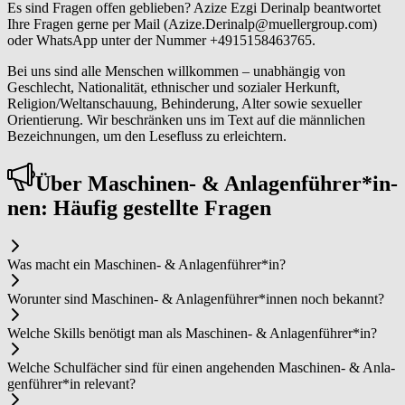
Es sind Fragen offen geblieben? Azize Ezgi Derinalp beantwortet
Ihre Fragen gerne per Mail (Azize.Derinalp@muellergroup.com)
oder WhatsApp unter der Nummer +4915158463765.
Bei uns sind alle Menschen willkommen – unabhängig von
Geschlecht, Nationalität, ethnischer und sozialer Herkunft,
Religion/Weltanschauung, Behinderung, Alter sowie sexueller
Orientierung. Wir beschränken uns im Text auf die männlichen
Bezeichnungen, um den Lesefluss zu erleichtern.
Über Ma­schi­nen- & ­An­la­gen­füh­rer*in­
nen: Häufig gestellte Fragen
Was macht ein Ma­schi­nen- & ­An­la­gen­füh­rer*in?
Worunter sind Ma­schi­nen- & ­An­la­gen­füh­rer*in­nen noch bekannt?
Welche Skills benötigt man als Ma­schi­nen- & ­An­la­gen­füh­rer*in?
Welche Schulfächer sind für einen angehenden Ma­schi­nen- & ­An­la­
gen­füh­rer*in relevant?