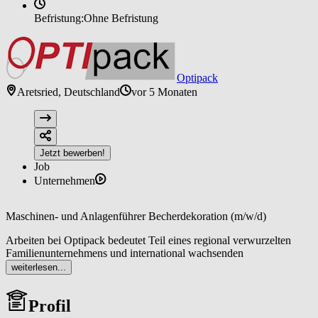
Befristung:
Ohne Befristung
Optipack
Aretsried, Deutschland
vor 5 Monaten
Jetzt bewerben!
Job
Unternehmen
Maschinen- und Anlagenführer Becherdekoration (m/w/d)
Arbeiten bei Optipack bedeutet Teil eines regional verwurzelten
Familienunternehmens und international wachsenden
Lebensmittelkonzerns zu sein. Die Optipack zählt als etabliertes
weiterlesen...
Verpackungsunternehmen zu einem der wichtigsten Zulieferer der
Nahrungs- und Genussmittelindustrie. Als Teil der
Profil
Unternehmensgruppe Theo Müller ergänzt Optipack das Portfolio
im Bereich Verpackungen mit hochwertigen Bechern und