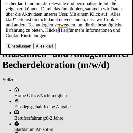
sicher läuft und um dir relevante und personalisierte Inhalte
zeigen zu können. Damit das funktioniert, sammeln wir Daten
über die Aktivitäten unserer User. Mit einem Klick auf „Alles
klar!“ erklärst du dich damit einverstanden, dass wir Cookies
und andere Technologien verwenden, um dir die bestmögliche
Erfahrung zu bieten. Klicke
Hier
für mehr Informationen und
Cookie-Einstellungen.
Einstellungen
Alles klar!
Ma­schi­nen- un­d ­An­la­gen­füh­rer
­Be­cher­de­ko­ra­ti­on (m/w/d)
Vollzeit
Home Office:
Nicht möglich
Einstiegsgehalt:
Keine Angabe
Berufserfahrung:
0-2 Jahre
Startdatum:
Ab sofort