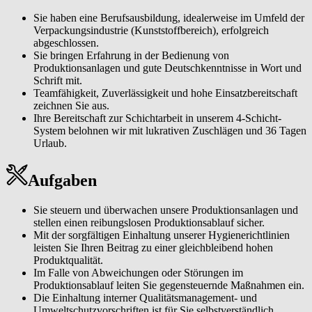
innovativen Technologien.
Sie haben eine Berufsausbildung, idealerweise im Umfeld der
Verpackungsindustrie (Kunststoffbereich), erfolgreich
Die Mitarbeiterinnen und Mitarbeiter der Unternehmensgruppe
abgeschlossen.
teilen eine gemeinsame Vision: Geschmack in das Leben der
Sie bringen Erfahrung in der Bedienung von
Menschen zu bringen. Gestalten Sie mit Optipack die Zukunft der
Produktionsanlagen und gute Deutschkenntnisse in Wort und
Verpackungsindustrie und sicheren Sie sich einen Job mit
Schrift mit.
Zukunftsperspektive.
Teamfähigkeit, Zuverlässigkeit und hohe Einsatzbereitschaft
zeichnen Sie aus.
Wir suchen Sie in Aretsried als Maschinen- und Anlagenführer
Ihre Bereitschaft zur Schichtarbeit in unserem 4-Schicht-
Becherdekoration (m/w/d).
System belohnen wir mit lukrativen Zuschlägen und 36 Tagen
Urlaub.
Aufgaben
Sie steuern und überwachen unsere Produktionsanlagen und
stellen einen reibungslosen Produktionsablauf sicher.
Mit der sorgfältigen Einhaltung unserer Hygienerichtlinien
leisten Sie Ihren Beitrag zu einer gleichbleibend hohen
Produktqualität.
Im Falle von Abweichungen oder Störungen im
Produktionsablauf leiten Sie gegensteuernde Maßnahmen ein.
Die Einhaltung interner Qualitätsmanagement- und
Umweltschutzvorschriften ist für Sie selbstverständlich.