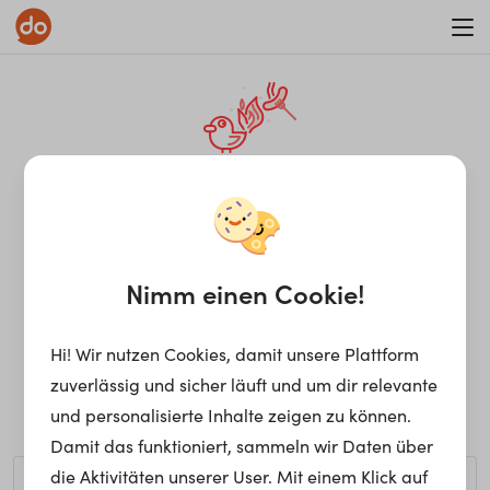
WAR ON ERRORISM
¡Ay, caramba! Seite nicht
gefunden.
Nimm einen Cookie!
Hi! Wir nutzen Cookies, damit unsere Plattform
Ups, die gewünschte Seite kann nicht gefunden werden.
zuverlässig und sicher läuft und um dir relevante
Möchtest du nach einem bestimmten Begriff suchen?
und personalisierte Inhalte zeigen zu können.
Damit das funktioniert, sammeln wir Daten über
die Aktivitäten unserer User. Mit einem Klick auf