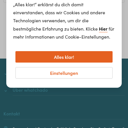
„Alles klar!“ erklärst du dich damit
einverstanden, dass wir Cookies und andere
Homepage
Technologien verwenden, um dir die
Hier
bestmögliche Erfahrung zu bieten. Klicke
für
mehr Informationen und Cookie-Einstellungen.
Alles klar!
Einstellungen
whatchado
Über whatchado
Kontakt