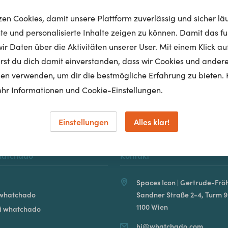
tzen Cookies, damit unsere Plattform zuverlässig und sicher lä
nte und personalisierte Inhalte zeigen zu können. Damit das fun
r Daten über die Aktivitäten unserer User. Mit einem Klick auf
Homepage
lärst du dich damit einverstanden, dass wir Cookies und ander
en verwenden, um dir die bestmögliche Erfahrung zu bieten. 
hr Informationen und Cookie-Einstellungen.
Einstellungen
Alles klar!
hatchado
Kontakt
Spaces Icon | Gertrude-Fröh
 whatchado
Sandner Straße 2-4, Turm 9
1100 Wien
ei whatchado
hi@whatchado.com