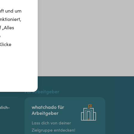
uft und um
ktioniert,
 „Alles
e
Klicke
Für Arbeitgeber
whatchado für
lich-
Arbeitgeber
Lass dich von deiner
Zielgruppe entdecken!