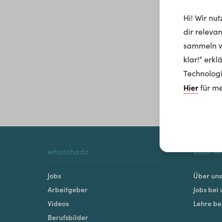
Hi! Wir nu
dir releva
sammeln wi
klar!“ erk
Technologi
Hier
für me
whatchado
Über w
Jobs
Über uns
Arbeitgeber
Jobs bei
Videos
Lehre b
Berufsbilder