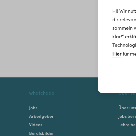
Hi! Wir nu
dir releva
sammeln wi
klar!“ erk
Technologi
Hier
für me
whatchado
Über w
Jobs
Über uns
Arbeitgeber
Jobs bei
Videos
Lehre b
Berufsbilder