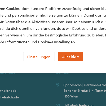
tzen Cookies, damit unsere Plattform zuverlässig und sicher lä
nte und personalisierte Inhalte zeigen zu können. Damit das fun
r Daten über die Aktivitäten unserer User. Mit einem Klick auf
Homepage
lärst du dich damit einverstanden, dass wir Cookies und ander
en verwenden, um dir die bestmögliche Erfahrung zu bieten. 
hr Informationen und Cookie-Einstellungen.
Einstellungen
Alles klar!
hatchado
Kontakt
Spaces Icon | Gertrude-Fröh
 whatchado
Sandner Straße 2-4, Turm 9
1100 Wien
ei whatchado
hi@whatchado.com