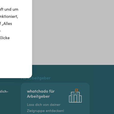
uft und um
ktioniert,
 „Alles
e
Klicke
Für Arbeitgeber
whatchado für
lich-
Arbeitgeber
Lass dich von deiner
Zielgruppe entdecken!