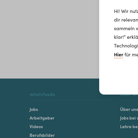
Hi! Wir nu
dir releva
sammeln wi
klar!“ erk
Technologi
Hier
für me
whatchado
Über w
Jobs
Über uns
Arbeitgeber
Jobs bei
Videos
Lehre b
Berufsbilder