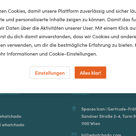
tzen Cookies, damit unsere Plattform zuverlässig und sicher lä
nte und personalisierte Inhalte zeigen zu können. Damit das fun
r Daten über die Aktivitäten unserer User. Mit einem Klick auf
Homepage
lärst du dich damit einverstanden, dass wir Cookies und ander
en verwenden, um dir die bestmögliche Erfahrung zu bieten. 
hr Informationen und Cookie-Einstellungen.
Einstellungen
Alles klar!
hatchado
Kontakt
Spaces Icon | Gertrude-Fröh
 whatchado
Sandner Straße 2-4, Turm 9
1100 Wien
ei whatchado
hi@whatchado.com