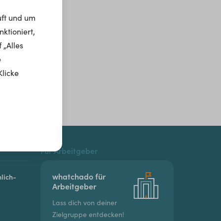
uft und um
ktioniert,
 „Alles
e
Klicke
Für Arbeitgeber
whatchado für
lich-
Arbeitgeber
Lass dich von deiner
Zielgruppe entdecken!