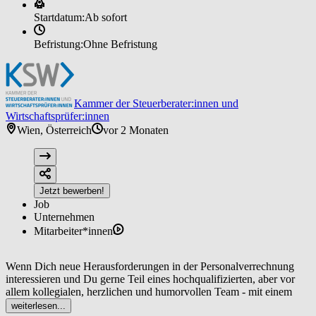
Startdatum:
Ab sofort
Befristung:
Ohne Befristung
Kammer der Steuerberater:innen und
Wirtschaftsprüfer:innen
Wien, Österreich
vor 2 Monaten
Jetzt bewerben!
Job
Unternehmen
Mitarbeiter*innen
Wenn Dich neue Herausforderungen in der Personalverrechnung
interessieren und Du gerne Teil eines hochqualifizierten, aber vor
allem kollegialen, herzlichen und humorvollen Team - mit einem
sensationellen Blick über Wien - werden willst, dann melde Dich!
weiterlesen...