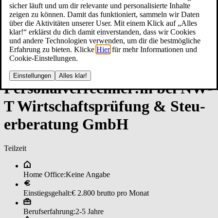
sicher läuft und um dir relevante und personalisierte Inhalte
zeigen zu können. Damit das funktioniert, sammeln wir Daten
über die Aktivitäten unserer User. Mit einem Klick auf „Alles
klar!“ erklärst du dich damit einverstanden, dass wir Cookies
und andere Technologien verwenden, um dir die bestmögliche
Erfahrung zu bieten. Klicke
Hier
für mehr Informationen und
Cookie-Einstellungen.
Einstellungen
Alles klar!
Per­so­nal­ver­rech­ner:in bei NW­
T ­Wirt­schafts­prü­fun­g & ­Steu­
er­be­ra­tun­g GmbH
Teilzeit
Home Office:
Keine Angabe
Einstiegsgehalt:
€ 2.800 brutto pro Monat
Berufserfahrung:
2-5 Jahre