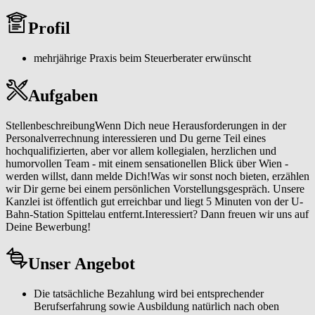
Unsere Kanzlei ist öffentlich gut erreichbar und liegt 5 Minuten von
Profil
der U-Bahn-Station Spittelau entfernt.
mehrjährige Praxis beim Steuerberater erwünscht
Aufgaben
StellenbeschreibungWenn Dich neue Herausforderungen in der
Personalverrechnung interessieren und Du gerne Teil eines
hochqualifizierten, aber vor allem kollegialen, herzlichen und
humorvollen Team - mit einem sensationellen Blick über Wien -
werden willst, dann melde Dich!Was wir sonst noch bieten, erzählen
wir Dir gerne bei einem persönlichen Vorstellungsgespräch. Unsere
Kanzlei ist öffentlich gut erreichbar und liegt 5 Minuten von der U-
Bahn-Station Spittelau entfernt.Interessiert? Dann freuen wir uns auf
Deine Bewerbung!
Unser Angebot
Die tatsächliche Bezahlung wird bei entsprechender
Berufserfahrung sowie Ausbildung natürlich nach oben