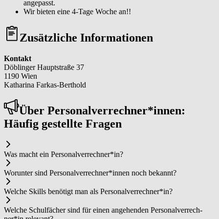
angepasst.
Wir bieten eine 4-Tage Woche an!!
Zusätzliche Informationen
Kontakt
Döblinger Hauptstraße 37
1190 Wien
Katharina Farkas-Berthold
Über Per­so­nal­ver­rech­ner*in­nen:
Häufig gestellte Fragen
Was macht ein Per­so­nal­ver­rech­ner*in?
Worunter sind Per­so­nal­ver­rech­ner*in­nen noch bekannt?
Welche Skills benötigt man als Per­so­nal­ver­rech­ner*in?
Welche Schulfächer sind für einen angehenden Per­so­nal­ver­rech­
ner*in relevant?