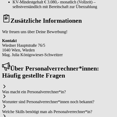
KV-Mindestgehalt € 3.080,- monatlich (Vollzeit) –
selbstverständlich mit Bereitschaft zur Überzahlung
Zusätzliche Informationen
Wir freuen uns über Deine Bewerbung!
Kontakt
Wiedner Hauptstraße 76/5
1040 Wien, Wieden
Mag. Julia Königswieser-Schweitzer
Über Per­so­nal­ver­rech­ner*in­nen:
Häufig gestellte Fragen
Was macht ein Per­so­nal­ver­rech­ner*in?
Worunter sind Per­so­nal­ver­rech­ner*in­nen noch bekannt?
Welche Skills benötigt man als Per­so­nal­ver­rech­ner*in?