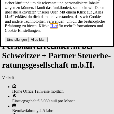
sicher läuft und um dir relevante und personalisierte Inhalte
zeigen zu können. Damit das funktioniert, sammeln wir Daten
über die Aktivitäten unserer User. Mit einem Klick auf „Alles
klar!“ erklärst du dich damit einverstanden, dass wir Cookies
und andere Technologien verwenden, um dir die bestmögliche
Erfahrung zu bieten. Klicke
Hier
für mehr Informationen und
Cookie-Einstellungen.
Einstellungen
Alles klar!
Per­so­nal­ver­rech­ner:in bei ­
Schweit­zer + ­Part­ner ­Steu­er­be­
ra­tungs­ge­sell­schaf­t m.b.H.
Vollzeit
Home Office:
Teilweise möglich
Einstiegsgehalt:
€ 3.080 null pro Monat
Berufserfahrung:
2-5 Jahre