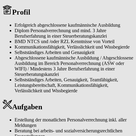
Perspektiven und Erfahrungen, die unser Team zu etwas
Profil
Besonderem machen. Diese Vielfalt ist unsere Stärke – sie verbindet
uns zu einem Team, das durch Vertrauen, Zusammenhalt und echtes
Miteinander Großes erreicht. Wir glauben an das Potenzial jedes
Erfolgreich abgeschlossene kaufmännische Ausbildung
Mitarbeiters und unterstützen uns gegenseitig, damit wir als Team
Diplom Personalverrechnung und mind. 3 Jahre
und als Individuen wachsen können.
Berufserfahrung in einer Steuerberatungskanzlei
BMD NTCS und /oder RZL Kenntnisse von Vorteil
Kommunikationsfähigkeit, Verlässlichkeit und Wissbegierde
Selbstständiges Arbeiten und Genauigkeit
Abgeschlossene kaufmännische Ausbildung / Abgeschlossene
Ausbildung im Bereich Personalverrechnung (ASW oder
WIFI) / Mindestens 3 Jahre Berufserfahrung in einer
Steuerberatungskanzlei
Selbstständiges Arbeiten, Genauigkeit, Teamfähigkeit,
Leistungsbereitschaft, Kommunikationsfähigkeit,
Verlässlichkeit und Wissbegierde
Aufgaben
Erstellung der monatlichen Personalverrechnung inkl. aller
Meldungen
Beratung bei arbeits- und sozialversicherungsrechtlichen