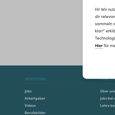
Hi! Wir nu
dir releva
sammeln wi
klar!“ erk
Technologi
Hier
für me
whatchado
Über w
Jobs
Über uns
Arbeitgeber
Jobs bei
Videos
Lehre b
Berufsbilder