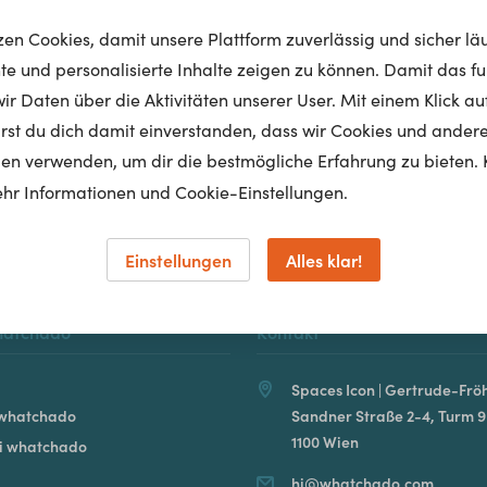
tzen Cookies, damit unsere Plattform zuverlässig und sicher lä
nte und personalisierte Inhalte zeigen zu können. Damit das fun
r Daten über die Aktivitäten unserer User. Mit einem Klick auf
Homepage
lärst du dich damit einverstanden, dass wir Cookies und ander
en verwenden, um dir die bestmögliche Erfahrung zu bieten. 
hr Informationen und Cookie-Einstellungen.
Einstellungen
Alles klar!
hatchado
Kontakt
Spaces Icon | Gertrude-Fröh
 whatchado
Sandner Straße 2-4, Turm 9
1100 Wien
ei whatchado
hi@whatchado.com