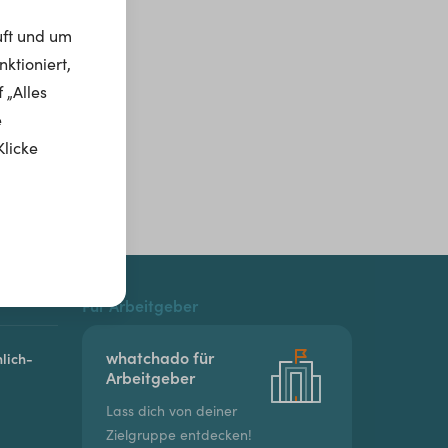
uft und um
ktioniert,
 „Alles
e
Klicke
Für Arbeitgeber
whatchado für
lich-
Arbeitgeber
Lass dich von deiner
Zielgruppe entdecken!