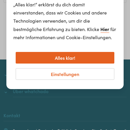
„Alles klar!“ erklärst du dich damit
einverstanden, dass wir Cookies und andere
Homepage
Technologien verwenden, um dir die
Hier
bestmögliche Erfahrung zu bieten. Klicke
für
mehr Informationen und Cookie-Einstellungen.
Alles klar!
Einstellungen
whatchado
Über whatchado
Kontakt