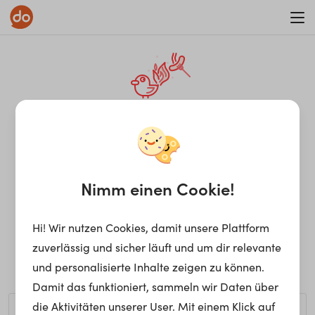
WAR ON ERRORISM
¡Ay, caramba! Seite nicht
gefunden.
Nimm einen Cookie!
Hi! Wir nutzen Cookies, damit unsere Plattform
Ups, die gewünschte Seite kann nicht gefunden werden.
zuverlässig und sicher läuft und um dir relevante
Möchtest du nach einem bestimmten Begriff suchen?
und personalisierte Inhalte zeigen zu können.
Damit das funktioniert, sammeln wir Daten über
die Aktivitäten unserer User. Mit einem Klick auf