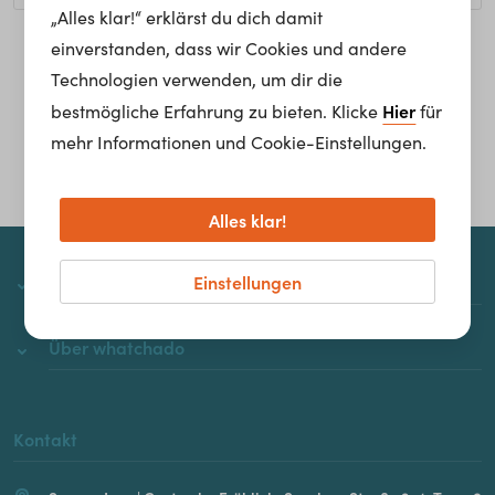
„Alles klar!“ erklärst du dich damit
einverstanden, dass wir Cookies und andere
Homepage
Technologien verwenden, um dir die
Hier
bestmögliche Erfahrung zu bieten. Klicke
für
mehr Informationen und Cookie-Einstellungen.
Alles klar!
Einstellungen
whatchado
Über whatchado
Kontakt