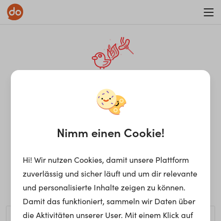
WAR ON ERRORISM
¡Ay, caramba! Seite nicht
gefunden.
Nimm einen Cookie!
Hi! Wir nutzen Cookies, damit unsere Plattform
Ups, die gewünschte Seite kann nicht gefunden werden.
zuverlässig und sicher läuft und um dir relevante
Möchtest du nach einem bestimmten Begriff suchen?
und personalisierte Inhalte zeigen zu können.
Damit das funktioniert, sammeln wir Daten über
die Aktivitäten unserer User. Mit einem Klick auf