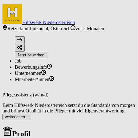
Hilfswerk Niederösterreich
Retzerland-Pulkautal, Österreich
vor 2 Monaten
Jetzt bewerben!
Job
Bewerbungsinfo
Unternehmen
Mitarbeiter*innen
Pflegeassistenz (w/m/d)
Beim Hilfswerk Niederösterreich setzt du die Standards von morgen
und bringst Qualität in die Pflege: mit viel Eigenverantwortung,
deinem Fachwissen und wertvollem Austausch. Wir sind die Nr. 1 in
weiterlesen...
der Pflege zu Hause! Werde auch du Teil unseres Teams!
Profil
In Retzerland bieten wir ab sofort die Jobposition Pflegeassistenz
(w/m/d)