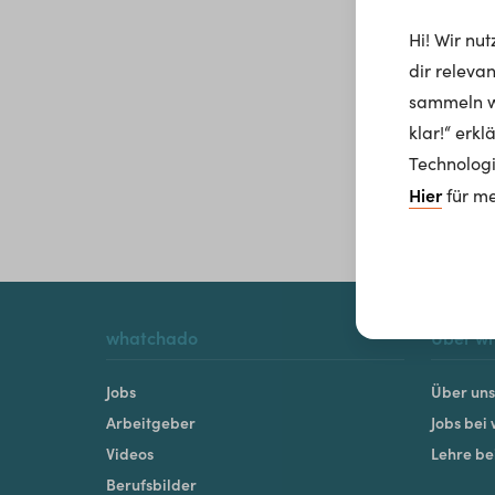
Hi! Wir nu
dir releva
sammeln wi
klar!“ erk
Technologi
Hier
für me
whatchado
Über w
Jobs
Über uns
Arbeitgeber
Jobs bei
Videos
Lehre b
Berufsbilder