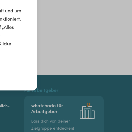
uft und um
ktioniert,
 „Alles
e
Klicke
Für Arbeitgeber
whatchado für
lich-
Arbeitgeber
Lass dich von deiner
Zielgruppe entdecken!