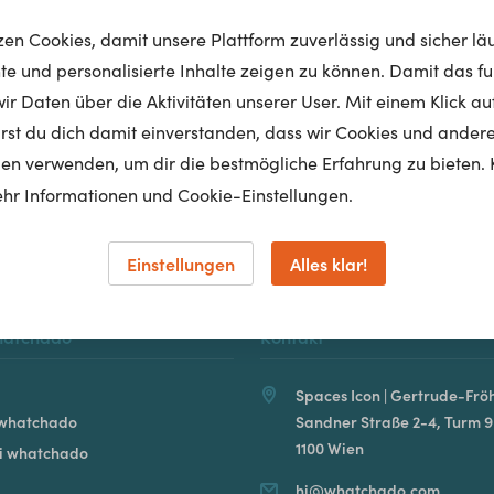
tzen Cookies, damit unsere Plattform zuverlässig und sicher lä
nte und personalisierte Inhalte zeigen zu können. Damit das fun
r Daten über die Aktivitäten unserer User. Mit einem Klick auf
Homepage
lärst du dich damit einverstanden, dass wir Cookies und ander
en verwenden, um dir die bestmögliche Erfahrung zu bieten. 
hr Informationen und Cookie-Einstellungen.
Einstellungen
Alles klar!
hatchado
Kontakt
Spaces Icon | Gertrude-Fröh
 whatchado
Sandner Straße 2-4, Turm 9
1100 Wien
ei whatchado
hi@whatchado.com