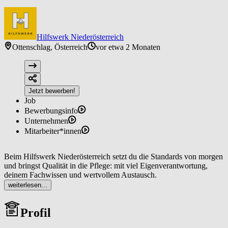
Hilfswerk Niederösterreich
Ottenschlag, Österreich
vor etwa 2 Monaten
Jetzt bewerben!
Job
Bewerbungsinfo
Unternehmen
Mitarbeiter*innen
Beim Hilfswerk Niederösterreich setzt du die Standards von morgen
und bringst Qualität in die Pflege: mit viel Eigenverantwortung,
deinem Fachwissen und wertvollem Austausch.
weiterlesen...
Wir sind die Nr. 1 in der Pflege zu Hause! Werde auch du Teil
unseres Teams! In Ottenschlag bieten wir ab sofort die Jobposition
Profil
Pflegefachassistenz (w/m/d).