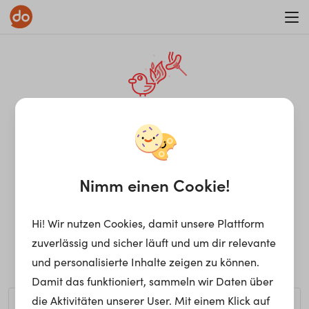
WAR ON ERRORISM
¡Ay, caramba! Seite nicht
gefunden.
Nimm einen Cookie!
Hi! Wir nutzen Cookies, damit unsere Plattform
Ups, die gewünschte Seite kann nicht gefunden werden.
zuverlässig und sicher läuft und um dir relevante
Möchtest du nach einem bestimmten Begriff suchen?
und personalisierte Inhalte zeigen zu können.
Damit das funktioniert, sammeln wir Daten über
die Aktivitäten unserer User. Mit einem Klick auf