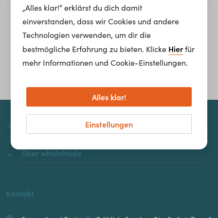
„Alles klar!“ erklärst du dich damit
einverstanden, dass wir Cookies und andere
Homepage
Technologien verwenden, um dir die
Hier
bestmögliche Erfahrung zu bieten. Klicke
für
mehr Informationen und Cookie-Einstellungen.
Alles klar!
Einstellungen
whatchado
Über whatchado
Kontakt