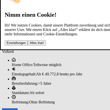
Nimm einen Cookie!
Hi! Wir nutzen Cookies, damit unsere Plattform zuverlässig und sich
unserer User. Mit einem Klick auf „Alles klar!“ erklärst du dich d
mehr Informationen und Cookie-Einstellungen.
Pri­va­te Ban­kin­g & Wealt­h ­Ma­n
Einstellungen
Alles klar!
Vollzeit
Home Office:
Teilweise möglich
Einstiegsgehalt:
Ab € 49.772,8 brutto pro Jahr
Berufserfahrung:
>5 Jahre
Startdatum:
Ab sofort
Befristung:
Ohne Befristung