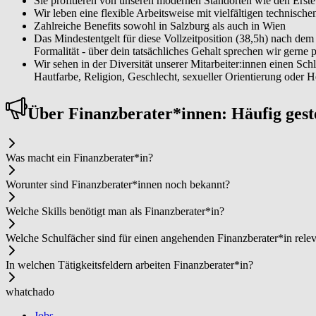
Sie profitieren von unseren modernen Standorten wie den Erst
Wir leben eine flexible Arbeitsweise mit vielfältigen technisch
Zahlreiche Benefits sowohl in Salzburg als auch in Wien
Das Mindestentgelt für diese Vollzeitposition (38,5h) nach dem 
Formalität - über dein tatsächliches Gehalt sprechen wir gerne 
Wir sehen in der Diversität unserer Mitarbeiter:innen einen Sch
Hautfarbe, Religion, Geschlecht, sexueller Orientierung oder H
Über Fi­nanz­be­ra­ter*in­nen: Häufig ges
Was macht ein Fi­nanz­be­ra­ter*in?
Worunter sind Fi­nanz­be­ra­ter*in­nen noch bekannt?
Welche Skills benötigt man als Fi­nanz­be­ra­ter*in?
Welche Schulfächer sind für einen angehenden Fi­nanz­be­ra­ter*in rele
In welchen Tätigkeitsfeldern arbeiten Fi­nanz­be­ra­ter*in?
whatchado
Jobs