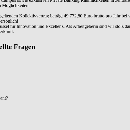
e Campus sowie exklusiven Private Banking Räumlichkeiten in zentrals
en Möglichkeiten
geltenden Kollektivvertrag beträgt 49.772,80 Euro brutto pro Jahr bei vo
persönlich!
lüssel für Innovation und Exzellenz. Als Arbeitgeberin sind wir stolz d
erkunft.
tellte Fragen
vant?