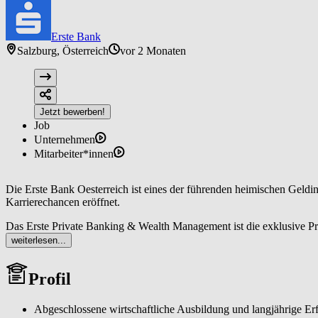
Erste Bank
Salzburg, Österreich
vor 2 Monaten
Jetzt bewerben!
Job
Unternehmen
Mitarbeiter*innen
Die Erste Bank Oesterreich ist eines der führenden heimischen Geldinsti
Karrierechancen eröffnet.
Das Erste Private Banking & Wealth Management ist die exklusive Pr
exzellenter persönliche Betreuung, unterstützt durch modernste digi
weiterlesen...
einer internationalen Universalbank mit Töchtern in Zentraleuropa und
Profil
Zur Verstärkung unseres Standortes in Salzburg suchen wir erfahrene
Privatkund:innen.
Abgeschlossene wirtschaftliche Ausbildung und langjährige E