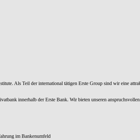
tute. Als Teil der international tätigen Erste Group sind wir eine attrak
ivatbank innerhalb der Erste Bank. Wir bieten unseren anspruchsvoll
tale Lösungen. Unsere Kund:innen erleben das modernste Private Bankin
 über 200 Jahren Erfahrung, Stabilität und Sicherheit kombiniert.
 Berater:innen mit Leidenschaft für Finanzmärkte, ausgeprägter Kunden
rfahrung im Bankenumfeld