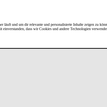
er läuft und um dir relevante und personalisierte Inhalte zeigen zu kön
amit einverstanden, dass wir Cookies und andere Technologien verwende
age­men­t - Be­ra­ter:in (w/m/d)