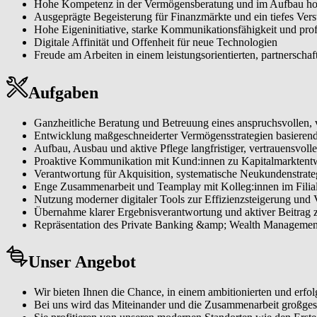
Hohe Kompetenz in der Vermögensberatung und im Aufbau h
Ausgeprägte Begeisterung für Finanzmärkte und ein tiefes Vers
Hohe Eigeninitiative, starke Kommunikationsfähigkeit und prof
Digitale Affinität und Offenheit für neue Technologien
Freude am Arbeiten in einem leistungsorientierten, partnerscha
Aufgaben
Ganzheitliche Beratung und Betreuung eines anspruchsvollen
Entwicklung maßgeschneiderter Vermögensstrategien basierend 
Aufbau, Ausbau und aktive Pflege langfristiger, vertrauensvo
Proaktive Kommunikation mit Kund:innen zu Kapitalmarktent
Verantwortung für Akquisition, systematische Neukundenstrat
Enge Zusammenarbeit und Teamplay mit Kolleg:innen im Fili
Nutzung moderner digitaler Tools zur Effizienzsteigerung und
Übernahme klarer Ergebnisverantwortung und aktiver Beitrag 
Repräsentation des Private Banking &amp; Wealth Management
Unser Angebot
Wir bieten Ihnen die Chance, in einem ambitionierten und erfo
Bei uns wird das Miteinander und die Zusammenarbeit großges