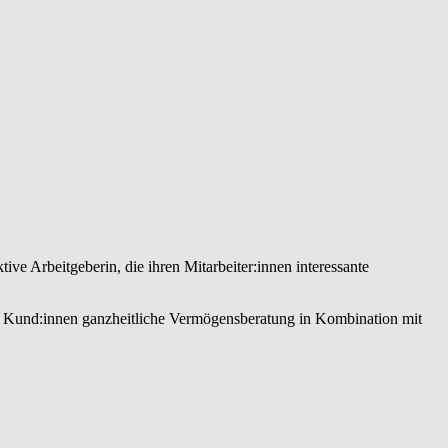
tive Arbeitgeberin, die ihren Mitarbeiter:innen interessante
en Kund:innen ganzheitliche Vermögensberatung in Kombination mit
g Österreichs, welches die Vorteile innovativer Veranlagungslösungen
orientierung und fundierter Expertise in der Betreuung vermögender