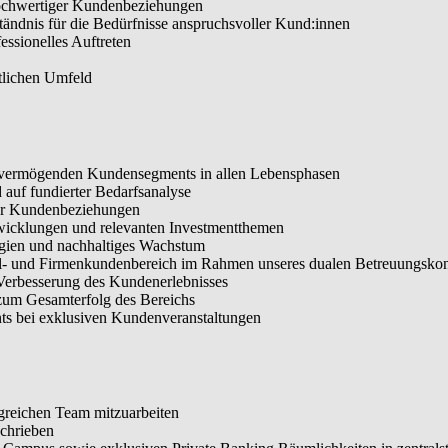
ochwertiger Kundenbeziehungen
tändnis für die Bedürfnisse anspruchsvoller Kund:innen
essionelles Auftreten
ftlichen Umfeld
, vermögenden Kundensegments in allen Lebensphasen
auf fundierter Bedarfsanalyse
ller Kundenbeziehungen
wicklungen und relevanten Investmentthemen
egien und nachhaltiges Wachstum
al- und Firmenkundenbereich im Rahmen unseres dualen Betreuungsko
 Verbesserung des Kundenerlebnisses
zum Gesamterfolg des Bereichs
s bei exklusiven Kundenveranstaltungen
lgreichen Team mitzuarbeiten
chrieben