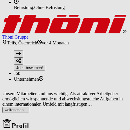
Befristung:
Ohne Befristung
Thöni Gruppe
Telfs, Österreich
vor 4 Monaten
Jetzt bewerben!
Job
Unternehmen
Unsere Mitarbeiter sind uns wichtig. Als attraktiver Arbeitgeber
ermöglichen wir spannende und abwechslungsreiche Aufgaben in
einem internationalen Umfeld mit langfristigen
Entwicklungsmöglichkeiten. Wir legen großen Wert auf ein
weiterlesen...
wertschätzendes Miteinander und teamorientierte Zusammenarbeit.
Darüber hinaus setzen wir uns aktiv für Nachhaltigkeit und
Profil
Umweltschutz ein, indem wir ressourcenschonende Prozesse