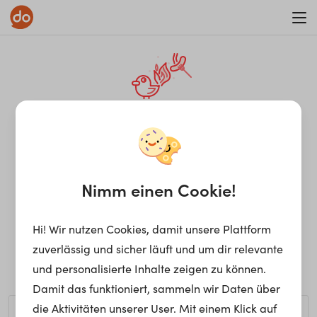
WAR ON ERRORISM
¡Ay, caramba! Seite nicht
gefunden.
Nimm einen Cookie!
Hi! Wir nutzen Cookies, damit unsere Plattform
Ups, die gewünschte Seite kann nicht gefunden werden.
zuverlässig und sicher läuft und um dir relevante
Möchtest du nach einem bestimmten Begriff suchen?
und personalisierte Inhalte zeigen zu können.
Damit das funktioniert, sammeln wir Daten über
die Aktivitäten unserer User. Mit einem Klick auf