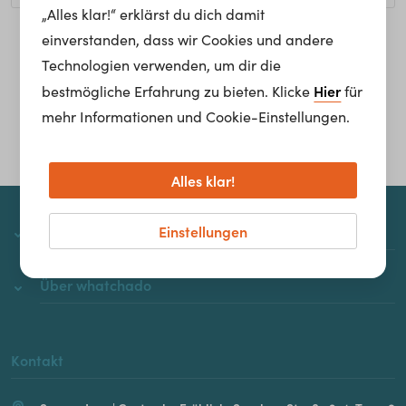
„Alles klar!“ erklärst du dich damit
einverstanden, dass wir Cookies und andere
Homepage
Technologien verwenden, um dir die
Hier
bestmögliche Erfahrung zu bieten. Klicke
für
mehr Informationen und Cookie-Einstellungen.
Alles klar!
Einstellungen
whatchado
Über whatchado
Kontakt