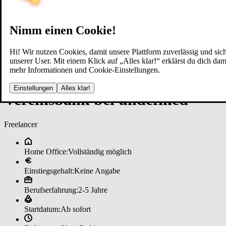
Nimm einen Cookie!
Hi! Wir nutzen Cookies, damit unsere Plattform zuverlässig und sich
unserer User. Mit einem Klick auf „Alles klar!“ erklärst du dich d
mehr Informationen und Cookie-Einstellungen.
Re­mo­te ­Sa­les ­Spe­zia­lis­t (m/w/d)
Einstellungen
Alles klar!
Ver­eins­ban­k bei un­de­fi­ned
Freelancer
Home Office:
Vollständig möglich
Einstiegsgehalt:
Keine Angabe
Berufserfahrung:
2-5 Jahre
Startdatum:
Ab sofort