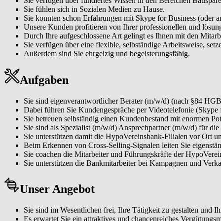
Sie verfügen über fundiertes Wissen in den Bereichen Bauspa
Sie fühlen sich in Sozialen Medien zu Hause.
Sie konnten schon Erfahrungen mit Skype for Business (oder 
Unsere Kunden profitieren von Ihrer professionellen und lösung
Durch Ihre aufgeschlossene Art gelingt es Ihnen mit den Mit
Sie verfügen über eine flexible, selbständige Arbeitsweise, setz
Außerdem sind Sie ehrgeizig und begeisterungsfähig.
Aufgaben
Sie sind eigenverantwortlicher Berater (m/w/d) (nach §84 H
Dabei führen Sie Kundengespräche per Videotelefonie (Skype f
Sie betreuen selbständig einen Kundenbestand mit enormen Pote
Sie sind als Spezialist (m/w/d) Ansprechpartner (m/w/d) für 
Sie unterstützen damit die HypoVereinsbank-Filialen vor Ort u
Beim Erkennen von Cross-Selling-Signalen leiten Sie eigenstä
Sie coachen die Mitarbeiter und Führungskräfte der HypoVerein
Sie unterstützen die Bankmitarbeiter bei Kampagnen und Verka
Unser Angebot
Sie sind im Wesentlichen frei, Ihre Tätigkeit zu gestalten und I
Es erwartet Sie ein attraktives und chancenreiches Vergütungsm