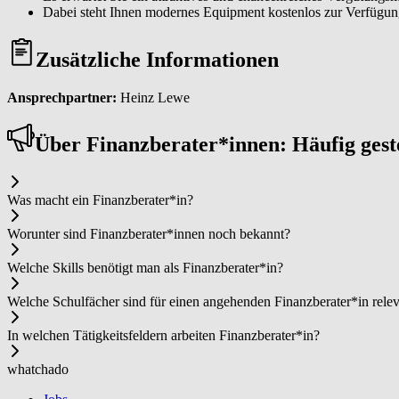
Dabei steht Ihnen modernes Equipment kostenlos zur Verfügun
Zusätzliche Informationen
Ansprechpartner:
Heinz Lewe
Über Fi­nanz­be­ra­ter*in­nen: Häufig ges
Was macht ein Fi­nanz­be­ra­ter*in?
Worunter sind Fi­nanz­be­ra­ter*in­nen noch bekannt?
Welche Skills benötigt man als Fi­nanz­be­ra­ter*in?
Welche Schulfächer sind für einen angehenden Fi­nanz­be­ra­ter*in rele
In welchen Tätigkeitsfeldern arbeiten Fi­nanz­be­ra­ter*in?
whatchado