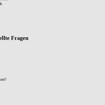
g.
tellte Fragen
vant?