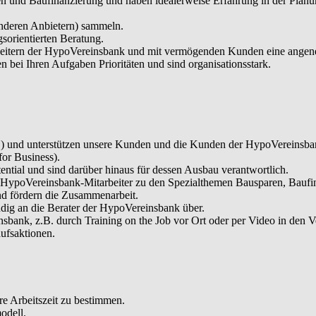
ren und Baufinanzierung und haben idealerweise Erfahrung in der Pl
anderen Anbietern) sammeln.
sorientierten Beratung.
arbeitern der HypoVereinsbank und mit vermögenden Kunden eine ange
en bei Ihren Aufgaben Prioritäten und sind organisationsstark.
GB) und unterstützen unsere Kunden und die Kunden der HypoVereinsb
or Business).
ntial und sind darüber hinaus für dessen Ausbau verantwortlich.
die HypoVereinsbank-Mitarbeiter zu den Spezialthemen Bausparen, Bauf
nd fördern die Zusammenarbeit.
ndig an die Berater der HypoVereinsbank über.
sbank, z.B. durch Training on the Job vor Ort oder per Video in den 
ufsaktionen.
hre Arbeitszeit zu bestimmen.
odell.