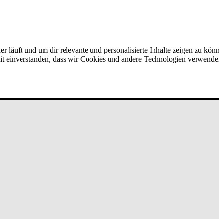
er läuft und um dir relevante und personalisierte Inhalte zeigen zu kön
amit einverstanden, dass wir Cookies und andere Technologien verwende
 ­für Bau­spa­ren & ­Fi­nan­zie­run­g i