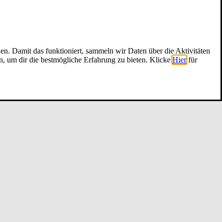
nen. Damit das funktioniert, sammeln wir Daten über die Aktivitäten
n, um dir die bestmögliche Erfahrung zu bieten. Klicke
Hier
für
m ­Ko­ope­ra­ti­ons­ver­trie­b ­Hy­po­