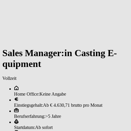
Sa­les ­Ma­na­ger:in ­Cas­tin­g E­
quip­ment
Vollzeit
Home Office:
Keine Angabe
Einstiegsgehalt:
Ab € 4.630,71 brutto pro Monat
Berufserfahrung:
>5 Jahre
Startdatum:
Ab sofort