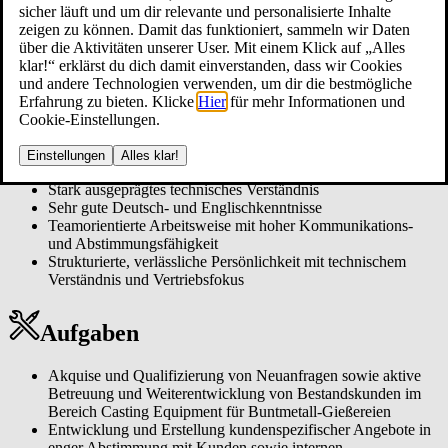
Umweltschutz ein, indem wir ressourcenschonende Prozesse
sicher läuft und um dir relevante und personalisierte Inhalte
implementieren und kontinuierlich an der Reduzierung unseres
Mehrjährige Berufserfahrung in einer Gießerei (idealerweise
zeigen zu können. Damit das funktioniert, sammeln wir Daten
ökologischen Fußabdrucks arbeiten.
mehr als 5 Jahre), vorzugsweise im Bereich Buntmetalle,
über die Aktivitäten unserer User. Mit einem Klick auf „Alles
idealerweise mit Bezug zu Gießereianlagen, Anlagenbau oder
klar!“ erklärst du dich damit einverstanden, dass wir Cookies
Prozesstechnik
und andere Technologien verwenden, um dir die bestmögliche
Technischer Hintergrund (z.B. Maschinenbau,
Erfahrung zu bieten. Klicke
Hier
für mehr Informationen und
Verfahrenstechnik, Metallurgie, Wirtschaftsingenieurwesen
Cookie-Einstellungen.
o.ä.)
Erfahrung im technischen Vertrieb, Projektmanagement oder
Einstellungen
Alles klar!
in verantwortlicher technischer Funktion
Stark ausgeprägtes technisches Verständnis
Sehr gute Deutsch- und Englischkenntnisse
Teamorientierte Arbeitsweise mit hoher Kommunikations-
und Abstimmungsfähigkeit
Strukturierte, verlässliche Persönlichkeit mit technischem
Verständnis und Vertriebsfokus
Aufgaben
Akquise und Qualifizierung von Neuanfragen sowie aktive
Betreuung und Weiterentwicklung von Bestandskunden im
Bereich Casting Equipment für Buntmetall-Gießereien
Entwicklung und Erstellung kundenspezifischer Angebote in
enger Abstimmung mit Kunden sowie internen