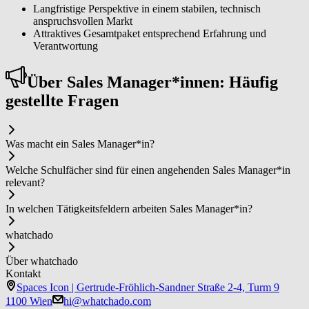
Langfristige Perspektive in einem stabilen, technisch
anspruchsvollen Markt
Attraktives Gesamtpaket entsprechend Erfahrung und
Verantwortung
Über Sa­les ­Ma­na­ger*in­nen: Häufig
gestellte Fragen
Was macht ein Sa­les ­Ma­na­ger*in?
Welche Schulfächer sind für einen angehenden Sa­les ­Ma­na­ger*in
relevant?
In welchen Tätigkeitsfeldern arbeiten Sa­les ­Ma­na­ger*in?
whatchado
Über whatchado
Kontakt
Spaces Icon | Gertrude-Fröhlich-Sandner Straße 2-4, Turm 9
1100 Wien
hi@whatchado.com