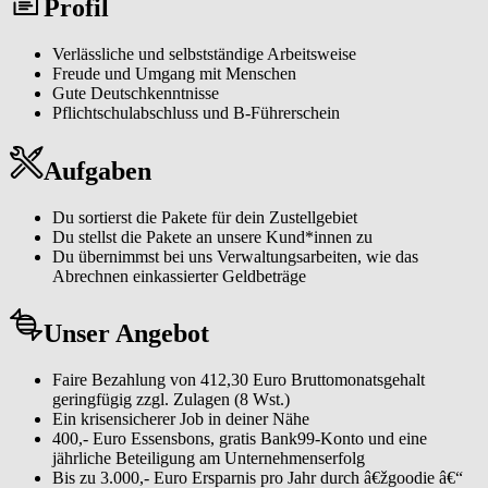
Profil
Freude. Und sich selbst bringt man an die frische Luft. Das muss ein
Job erst mal zusammenbringen.
Verlässliche und selbstständige Arbeitsweise
Freude und Umgang mit Menschen
Gute Deutschkenntnisse
Pflichtschulabschluss und B-Führerschein
Aufgaben
Du sortierst die Pakete für dein Zustellgebiet
Du stellst die Pakete an unsere Kund*innen zu
Du übernimmst bei uns Verwaltungsarbeiten, wie das
Abrechnen einkassierter Geldbeträge
Unser Angebot
Faire Bezahlung von 412,30 Euro Bruttomonatsgehalt
geringfügig zzgl. Zulagen (8 Wst.)
Ein krisensicherer Job in deiner Nähe
400,- Euro Essensbons, gratis Bank99-Konto und eine
jährliche Beteiligung am Unternehmenserfolg
Bis zu 3.000,- Euro Ersparnis pro Jahr durch â€žgoodie â€“