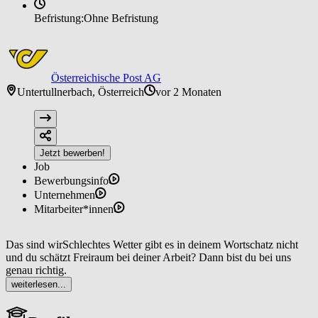
Befristung:
Ohne Befristung
Österreichische Post AG
Untertullnerbach, Österreich
vor 2 Monaten
Jetzt bewerben!
Job
Bewerbungsinfo
Unternehmen
Mitarbeiter*innen
Das sind wirSchlechtes Wetter gibt es in deinem Wortschatz nicht
und du schätzt Freiraum bei deiner Arbeit? Dann bist du bei uns
genau richtig.
weiterlesen...
Als Samstagszusteller*in hältst du die Post und auch das Land am
Laufen. Du bringst nicht nur Pakete, sondern auch richtig viel