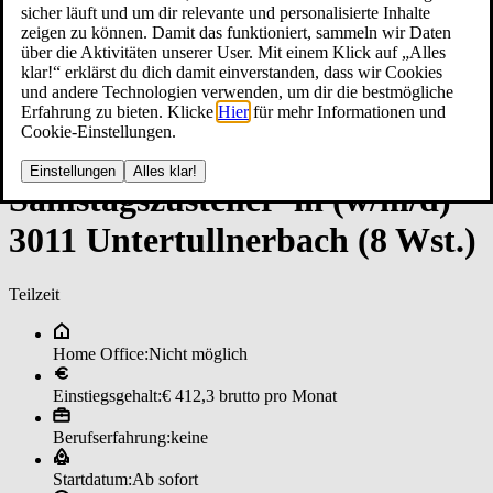
sicher läuft und um dir relevante und personalisierte Inhalte
zeigen zu können. Damit das funktioniert, sammeln wir Daten
über die Aktivitäten unserer User. Mit einem Klick auf „Alles
klar!“ erklärst du dich damit einverstanden, dass wir Cookies
und andere Technologien verwenden, um dir die bestmögliche
Erfahrung zu bieten. Klicke
Hier
für mehr Informationen und
Cookie-Einstellungen.
Einstellungen
Alles klar!
Sams­tags­zu­stel­ler*in (w/m/d)
3011 ­Un­ter­tull­ner­bach (8 W­st.)
Teilzeit
Home Office:
Nicht möglich
Einstiegsgehalt:
€ 412,3 brutto pro Monat
Berufserfahrung:
keine
Startdatum:
Ab sofort