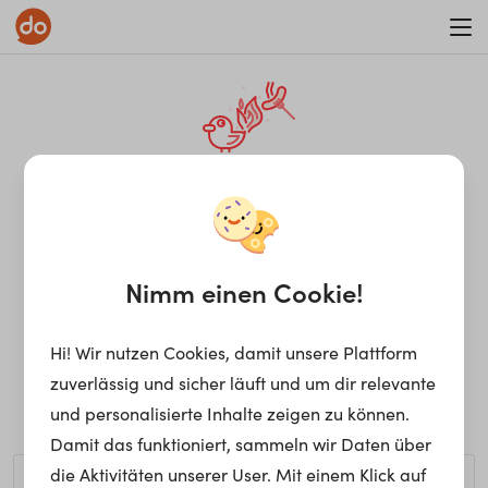
WAR ON ERRORISM
¡Ay, caramba! Seite nicht
gefunden.
Nimm einen Cookie!
Hi! Wir nutzen Cookies, damit unsere Plattform
Ups, die gewünschte Seite kann nicht gefunden werden.
zuverlässig und sicher läuft und um dir relevante
Möchtest du nach einem bestimmten Begriff suchen?
und personalisierte Inhalte zeigen zu können.
Damit das funktioniert, sammeln wir Daten über
die Aktivitäten unserer User. Mit einem Klick auf