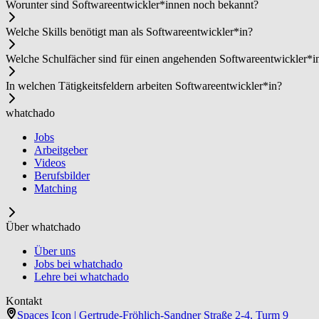
Worunter sind Soft­ware­ent­wick­ler*in­nen noch bekannt?
Welche Skills benötigt man als Soft­ware­ent­wick­ler*in?
Welche Schulfächer sind für einen angehenden Soft­ware­ent­wick­ler*i
In welchen Tätigkeitsfeldern arbeiten Soft­ware­ent­wick­ler*in?
whatchado
Jobs
Arbeitgeber
Videos
Berufsbilder
Matching
Über whatchado
Über uns
Jobs bei whatchado
Lehre bei whatchado
Kontakt
Spaces Icon | Gertrude-Fröhlich-Sandner Straße 2-4, Turm 9