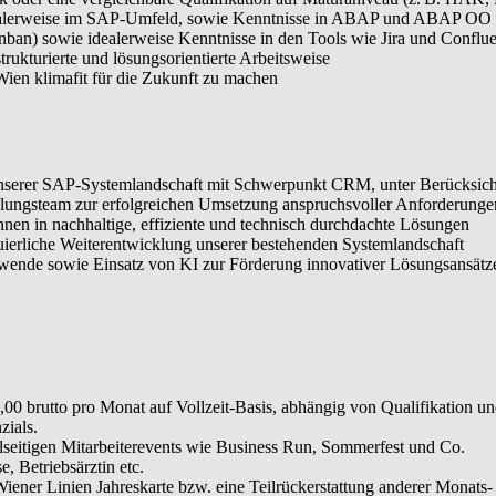
idealerweise im SAP-Umfeld, sowie Kenntnisse in ABAP und ABAP OO 
ban) sowie idealerweise Kenntnisse in den Tools wie Jira und Conflu
ukturierte und lösungsorientierte Arbeitsweise
en klimafit für die Zukunft zu machen
nserer SAP-Systemlandschaft mit Schwerpunkt CRM, unter Berücksicht
lungsteam zur erfolgreichen Umsetzung anspruchsvoller Anforderunge
en in nachhaltige, effiziente und technisch durchdachte Lösungen
uierliche Weiterentwicklung unserer bestehenden Systemlandschaft
iewende sowie Einsatz von KI zur Förderung innovativer Lösungsansätz
,00 brutto pro Monat auf Vollzeit-Basis, abhängig von Qualifikation un
zials.
ielseitigen Mitarbeiterevents wie Business Run, Sommerfest und Co.
, Betriebsärztin etc.
Wiener Linien Jahreskarte bzw. eine Teilrückerstattung anderer Monats-