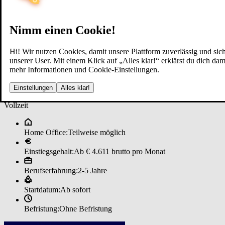
Nimm einen Cookie!
Hi! Wir nutzen Cookies, damit unsere Plattform zuverlässig und sich
unserer User. Mit einem Klick auf „Alles klar!“ erklärst du dich d
mehr Informationen und Cookie-Einstellungen.
SA­P ­De­ve­l­oper*in - ­Cust­o­m­er ­S
Einstellungen
Alles klar!
Vollzeit
Home Office:
Teilweise möglich
Einstiegsgehalt:
Ab € 4.611 brutto pro Monat
Berufserfahrung:
2-5 Jahre
Startdatum:
Ab sofort
Befristung:
Ohne Befristung