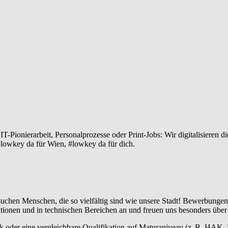
-Pionierarbeit, Personalprozesse oder Print-Jobs: Wir digitalisieren di
#lowkey da für Wien, #lowkey da für dich.
d suchen Menschen, die so vielfältig sind wie unsere Stadt! Bewerbun
sitionen und in technischen Bereichen an und freuen uns besonders üb
k oder eine vergleichbare Qualifikation auf Maturaniveau (z. B. HAK