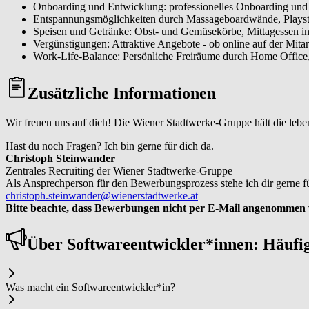
Onboarding und Entwicklung: professionelles Onboarding und 
Entspannungsmöglichkeiten durch Massageboardwände, Playstat
Speisen und Getränke: Obst- und Gemüsekörbe, Mittagessen in 
Vergünstigungen: Attraktive Angebote - ob online auf der Mita
Work-Life-Balance: Persönliche Freiräume durch Home Office, S
Zusätzliche Informationen
Wir freuen uns auf dich! Die Wiener Stadtwerke-Gruppe hält die lebe
Hast du noch Fragen? Ich bin gerne für dich da.
Christoph Steinwander
Zentrales Recruiting der Wiener Stadtwerke-Gruppe
Als Ansprechperson für den Bewerbungsprozess stehe ich dir gerne f
christoph.steinwander@wienerstadtwerke.at
Bitte beachte, dass Bewerbungen nicht per E-Mail angenommen
Über Soft­ware­ent­wick­ler*in­nen: Häufi
Was macht ein Soft­ware­ent­wick­ler*in?