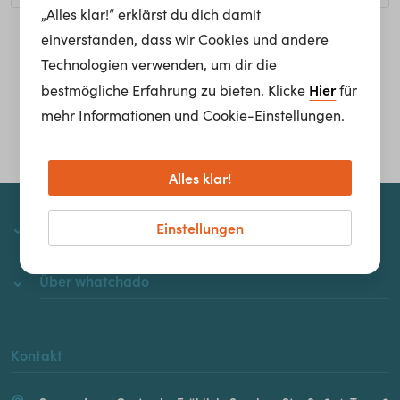
„Alles klar!“ erklärst du dich damit
einverstanden, dass wir Cookies und andere
Homepage
Technologien verwenden, um dir die
Hier
bestmögliche Erfahrung zu bieten. Klicke
für
mehr Informationen und Cookie-Einstellungen.
Alles klar!
Einstellungen
whatchado
Über whatchado
Kontakt