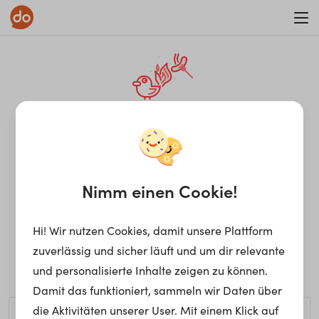
WAR ON ERRORISM
¡Ay, caramba! Seite nicht
gefunden.
Nimm einen Cookie!
Hi! Wir nutzen Cookies, damit unsere Plattform
Ups, die gewünschte Seite kann nicht gefunden werden.
zuverlässig und sicher läuft und um dir relevante
Möchtest du nach einem bestimmten Begriff suchen?
und personalisierte Inhalte zeigen zu können.
Damit das funktioniert, sammeln wir Daten über
die Aktivitäten unserer User. Mit einem Klick auf