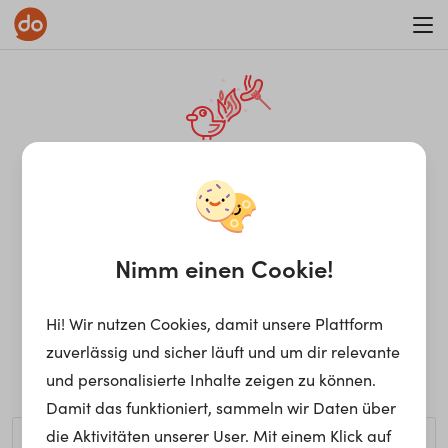
WAR ON ERRORISM
¡Ay, caramba! Seite nicht
gefunden.
Nimm einen Cookie!
Hi! Wir nutzen Cookies, damit unsere Plattform
Ups, die gewünschte Seite kann nicht gefunden werden.
zuverlässig und sicher läuft und um dir relevante
Möchtest du nach einem bestimmten Begriff suchen?
und personalisierte Inhalte zeigen zu können.
Damit das funktioniert, sammeln wir Daten über
die Aktivitäten unserer User. Mit einem Klick auf